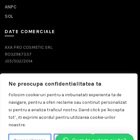
ANPC
SOL
DATE COMERCIALE
AXA PRO COSMETIC SRL
RO32967337
J05/502/2014
DATE CONTACT
Ne preocupa confidentialitatea ta
0743 071 579
Folosim cookie-uri pentru a imbunatati experienta ta de
navigare, pentru a oferi reclame sau continut personalizat
comenzi@prosalon.ro
si pentru a analiza traficul nostru. Dand click pe 'Accepta
tot' , iti exprimi acordul pentru utilizarea cookie-urilor
noastre.
© 2026
Prosalon.ro | Distribuitor Cosmetice Profesionale