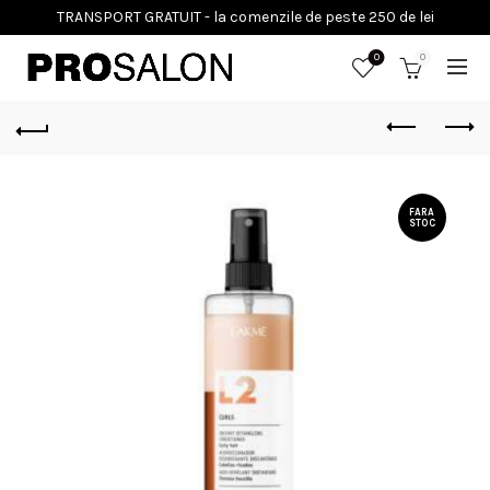
0
0
FARA
STOC