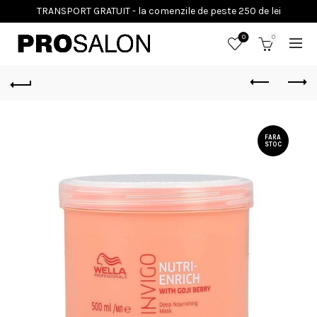
0
0
FARA
STOC