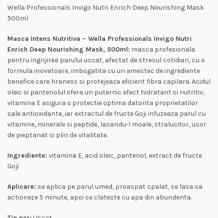
Wella Professionals Invigo Nutri Enrich Deep Nourishing Mask
500ml
Masca Intens Nutritiva – Wella Professionals Invigo Nutri
Enrich Deep Nourishing Mask, 500ml:
masca profesionala
pentru ingrijirea parului uscat, afectat de stresul cotidian, cu o
formula inovatoare, imbogatita cu un amestec de ingrediente
benefice care hranesc si protejeaza eficient fibra capilara. Acidul
oleic si pantenolul ofera un puternic efect hidratant si nutritiv,
vitamina E asigura o protectie optima datorita proprietatilor
sale antioxidante, iar extractul de fructe Goji infuzeaza parul cu
vitamine, minerale si peptide, lasandu-l moale, stralucitor, usor
de pieptanat si plin de vitalitate.
Ingrediente:
vitamina E, acid oleic, pantenol, extract de fructe
Goji
Aplicare:
se aplica pe parul umed, proaspat spalat, se lasa sa
actioneze 5 minute, apoi se clateste cu apa din abundenta.
Tip par:
Uscat.