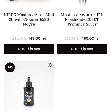
KIEPE Masina de ras Mini
Masina de contur JRL
Shaver Clooser 6530
FreshFade 2020T
Negru
Trimmer Silver
Prețul
Prețul
Prețul
Prețul
149,00
lei
499,00
lei
249,00
lei
650,00
lei
inițial
curent
inițial
curen
ADAUGĂ ÎN COȘ
ADAUGĂ ÎN COȘ
a
este:
a
este:
fost:
149,00 lei.
fost:
499,00
249,00 lei.
650,00 lei.
-24%