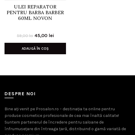
ULEI REPARATOR
PENTRU BARBA BARBER
60ML NOVON
Prețul
Prețul
45,00
lei
59,00
lei
inițial
curent
ADAUGĂ ÎN COȘ
a
este:
fost:
45,00 lei.
59,00 lei.
DESPRE NOI
Bine ați venit pe Prosalon.ro – destinația ta online pentru
produse cosmetice profesionale de cea mai înaltă calitate!
Suntem partenerul de încredere pentru saloane de
înfrumusețare din întreaga țară, distribuind o gamă variată de