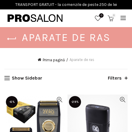
0
0
APARATE DE RAS
Aparate de ras
Prima pagină
Show Sidebar
Filters
-6%
-29%