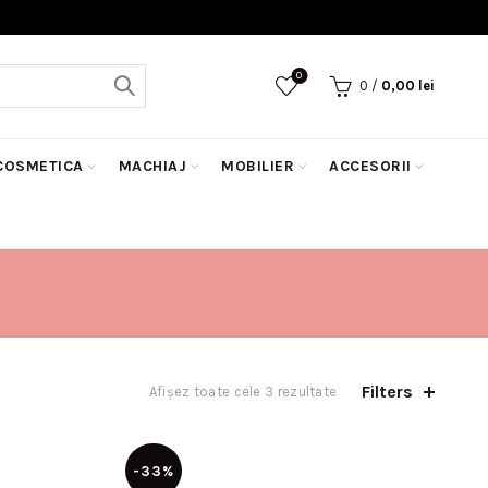
0
0
/
0,00
lei
COSMETICA
MACHIAJ
MOBILIER
ACCESORII
Filters
Afișez toate cele 3 rezultate
-33%