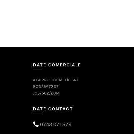
DATE COMERCIALE
AXA PRO COSMETIC SRL
RO32967337
J05/502/2014
DATE CONTACT
0743 071 579