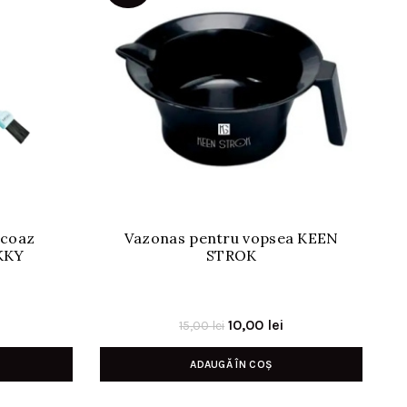
rcoaz
Vazonas pentru vopsea KEEN
KKY
STROK
Prețul
Prețul
10,00
lei
15,00
lei
inițial
curent
ADAUGĂ ÎN COȘ
a
este:
fost:
10,00 lei.