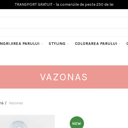
INGRIJIREA PARULUI
STYLING
COLORAREA PARULUI
VAZONAS
nă
Vazonas
NEW