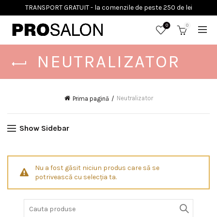
0
0
NEUTRALIZATOR
Neutralizator
Prima pagină
Show Sidebar
Nu a fost găsit niciun produs care să se
potrivească cu selecția ta.
Search
for: