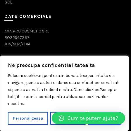
SOL
DATE COMERCIALE
AXA PRO COSMETIC SRL
RO32967337
J05/502/2014
DATE CONTACT
Ne preocupa confidentialitatea ta
0743 071 579
Folosim cookie-uri pentru a imbunatati experienta ta de
navigare, pentru a oferi reclame sau continut personalizat
comenzi@prosalon.ro
si pentru a analiza traficul nostru. Dand click pe 'Accepta
tot' , iti exprimi acordul pentru utilizarea cookie-urilor
noastre.
© 2026
Prosalon.ro | Distribuitor Cosmetice Profesionale
Cum te putem ajuta?
Personalizeaza
Respinge Tot
Accepta Tot
Timisoara
. All rights reserved