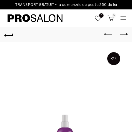
0
0
-7%