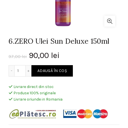
6.ZERO Ulei Sun Deluxe 150ml
Prețul
Prețul
90,00
lei
97,00
lei
inițial
curent
Cantitate 6.ZERO Ulei Sun Deluxe 150ml
ADAUGĂ ÎN COȘ
a
este:
Livrare direct din stoc
fost:
90,00 lei.
Produse 100% originale
Livrare oriunde in Romania
97,00 lei.