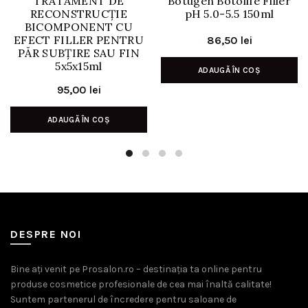
TRATAMENT DE
Botugen Botolife Filler
RECONSTRUCȚIE
pH 5.0-5.5 150ml
BICOMPONENT CU
EFECT FILLER PENTRU
86,50
lei
PĂR SUBȚIRE SAU FIN
5x5x15ml
ADAUGĂ ÎN COȘ
95,00
lei
ADAUGĂ ÎN COȘ
DESPRE NOI
Bine ați venit pe Prosalon.ro – destinația ta online pentru
produse cosmetice profesionale de cea mai înaltă calitate!
Suntem partenerul de încredere pentru saloane de