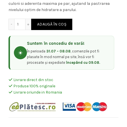
culorii si aderenta maxima pe par, ajutand la pastrarea
nivelului optim de hidratare a parului.
Cantitate Alfaparf Milano Evolution of The Color Vopsea 
ADAUGĂ ÎN COȘ
Suntem în concediu de vară!
În perioada
31.07 – 08.08
, comenzile pot fi
☀️
plasate în mod normal pe site, însă vor fi
procesate și expediate
începând cu 09.08.
Livrare direct din stoc
Produse 100% originale
Livrare oriunde in Romania