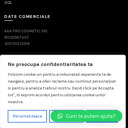
SOL
DATE COMERCIALE
AXA PRO COSMETIC SRL
RO32967337
J05/502/2014
DATE CONTACT
Ne preocupa confidentialitatea ta
0743 071 579
Folosim cookie-uri pentru a imbunatati experienta ta de
navigare, pentru a oferi reclame sau continut personalizat
comenzi@prosalon.ro
si pentru a analiza traficul nostru. Dand click pe 'Accepta
tot' , iti exprimi acordul pentru utilizarea cookie-urilor
noastre.
© 2026
Prosalon.ro | Distribuitor Cosmetice Profesionale
Cum te putem ajuta?
Personalizeaza
Respinge Tot
Accepta Tot
Timisoara
. All rights reserved