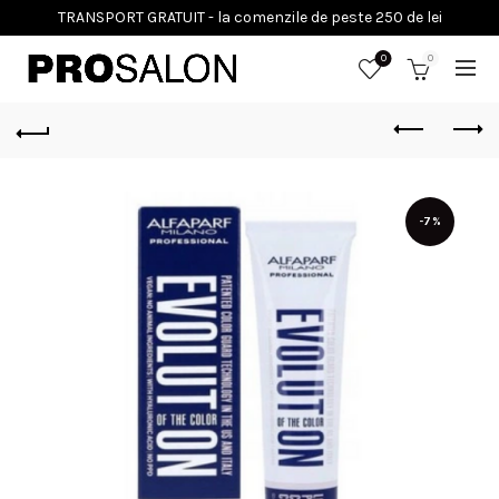
0
0
-7%