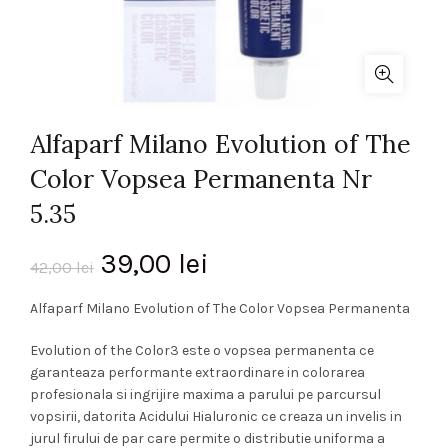
Alfaparf Milano Evolution of The
Color Vopsea Permanenta Nr
5.35
Prețul
Prețul
39,00
lei
42,00
lei
inițial
curent
Alfaparf Milano Evolution of The Color Vopsea Permanenta
a
este:
Evolution of the Color3 este o vopsea permanenta ce
garanteaza performante extraordinare in colorarea
fost:
39,00 lei.
profesionala si ingrijire maxima a parului pe parcursul
vopsirii, datorita Acidului Hialuronic ce creaza un invelis in
42,00 lei.
jurul firului de par care permite o distributie uniforma a