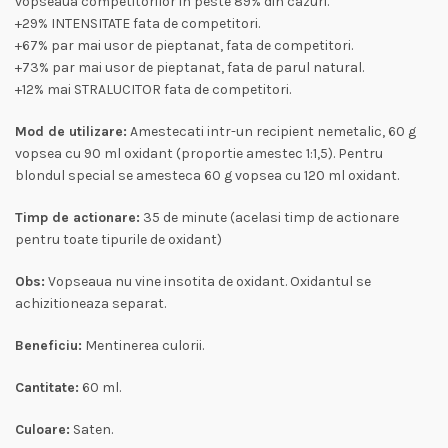
vopseaua competitorilor in peste 89% din cazuri.
+29% INTENSITATE fata de competitori.
+67% par mai usor de pieptanat, fata de competitori.
+73% par mai usor de pieptanat, fata de parul natural.
+12% mai STRALUCITOR fata de competitori.
Mod de utilizare:
Amestecati intr-un recipient nemetalic, 60 g
vopsea cu 90 ml oxidant (proportie amestec 1:1,5). Pentru
blondul special se amesteca 60 g vopsea cu 120 ml oxidant.
Timp de actionare:
35 de minute (acelasi timp de actionare
pentru toate tipurile de oxidant)
Obs:
Vopseaua nu vine insotita de oxidant. Oxidantul se
achizitioneaza separat.
Beneficiu:
Mentinerea culorii.
Cantitate:
60 ml.
Culoare:
Saten.