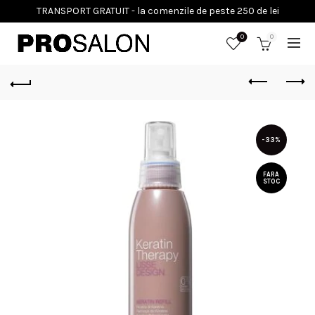
0
0
-33%
FARA
STOC