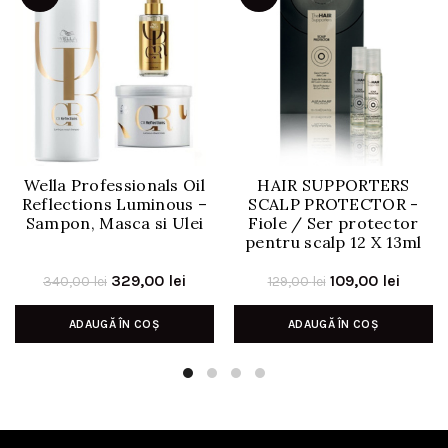
Wella Professionals Oil
HAIR SUPPORTERS
Reflections Luminous –
SCALP PROTECTOR -
Sampon, Masca si Ulei
Fiole / Ser protector
pentru scalp 12 X 13ml
Prețul
Prețul
Prețul
Prețul
329,00
lei
109,00
lei
340,00
lei
129,00
lei
inițial
curent
inițial
curen
ADAUGĂ ÎN COȘ
ADAUGĂ ÎN COȘ
a
este:
a
este:
fost:
329,00 lei.
fost:
109,00 
340,00 lei.
129,00 lei.