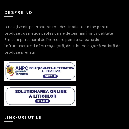
DESPRE NOI
Bine ați venit pe Prosalon.ro – destinația ta online pentru
produse cosmetice profesionale de cea mai înaltă calitate!
Suntem partenerul de încredere pentru saloane de
înfrumusețare din întreaga țară, distribuind o gamă variată de
produse premium.
LINK-URI UTILE