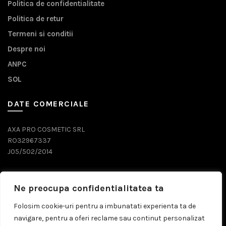
Politica de confidentialitate
Politica de retur
Termeni si conditii
Despre noi
ANPC
SOL
DATE COMERCIALE
AXA PRO COSMETIC SRL
RO32967337
J05/502/2014
DATE CONTACT
Ne preocupa confidentialitatea ta
0743 071 579
Folosim cookie-uri pentru a imbunatati experienta ta de
navigare, pentru a oferi reclame sau continut personalizat