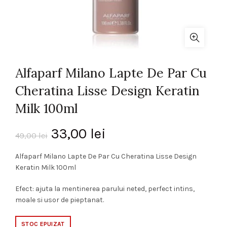
Alfaparf Milano Lapte De Par Cu
Cheratina Lisse Design Keratin
Milk 100ml
Prețul
Prețul
33,00
lei
49,00
lei
inițial
curent
Alfaparf Milano Lapte De Par Cu Cheratina Lisse Design
Keratin Milk 100ml
a
este:
Efect: ajuta la mentinerea parului neted, perfect intins,
fost:
33,00 lei.
moale si usor de pieptanat.
49,00 lei.
STOC EPUIZAT