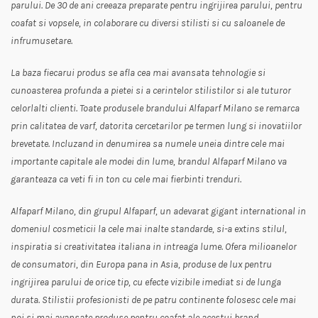
parului. De 30 de ani creeaza preparate pentru ingrijirea parului, pentru
coafat si vopsele, in colaborare cu diversi stilisti si cu saloanele de
infrumusetare.
La baza fiecarui produs se afla cea mai avansata tehnologie si
cunoasterea profunda a pietei si a cerintelor stilistilor si ale tuturor
celorlalti clienti. Toate produsele brandului Alfaparf Milano se remarca
prin calitatea de varf, datorita cercetarilor pe termen lung si inovatiilor
brevetate. Incluzand in denumirea sa numele uneia dintre cele mai
importante capitale ale modei din lume, brandul Alfaparf Milano va
garanteaza ca veti fi in ton cu cele mai fierbinti trenduri.
Alfaparf Milano, din grupul Alfaparf, un adevarat gigant international in
domeniul cosmeticii la cele mai inalte standarde, si-a extins stilul,
inspiratia si creativitatea italiana in intreaga lume. Ofera milioanelor
de consumatori, din Europa pana in Asia, produse de lux pentru
ingrijirea parului de orice tip, cu efecte vizibile imediat si de lunga
durata. Stilistii profesionisti de pe patru continente folosesc cele mai
noi si mai avansate produse pentru coafat ale acestui brand.