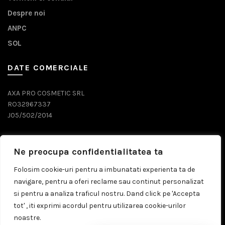
Despre noi
ANPC
SOL
DATE COMERCIALE
AXA PRO COSMETIC SRL
RO32967337
J05/502/2014
DATE CONTACT
Ne preocupa confidentialitatea ta
0743 071 579
Folosim cookie-uri pentru a imbunatati experienta ta de
navigare, pentru a oferi reclame sau continut personalizat
comenzi@prosalon.ro
si pentru a analiza traficul nostru. Dand click pe 'Accepta
tot' , iti exprimi acordul pentru utilizarea cookie-urilor
noastre.