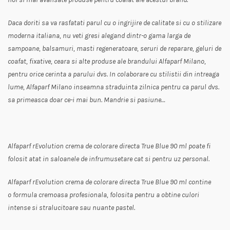
Daca doriti sa va rasfatati parul cu o ingrijire de calitate si cu o stilizare
moderna italiana, nu veti gresi alegand dintr-o gama larga de
sampoane, balsamuri, masti regeneratoare, seruri de reparare, geluri de
coafat, fixative, ceara si alte produse ale brandului Alfaparf Milano,
pentru orice cerinta a parului dvs. In colaborare cu stilistii din intreaga
lume, Alfaparf Milano inseamna straduinta zilnica pentru ca parul dvs.
sa primeasca doar ce-i mai bun. Mandrie si pasiune…
Alfaparf rEvolution crema de colorare directa True Blue 90 ml poate fi
folosit atat in saloanele de infrumusetare cat si pentru uz personal.
Alfaparf rEvolution crema de colorare directa True Blue 90 ml contine
o formula cremoasa profesionala, folosita pentru a obtine culori
intense si stralucitoare sau nuante pastel.