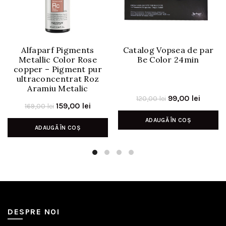
Alfaparf Pigments
Catalog Vopsea de par
Metallic Color Rose
Be Color 24min
copper – Pigment pur
ultraconcentrat Roz
Aramiu Metalic
Prețul
Prețul
99,00
lei
120,00
lei
Prețul
Prețul
159,00
lei
169,00
lei
inițial
curent
inițial
curent
ADAUGĂ ÎN COȘ
a
este:
ADAUGĂ ÎN COȘ
a
este:
fost:
99,00 l
fost:
159,00 lei.
120,00 lei.
169,00 lei.
DESPRE NOI