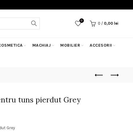
0
0
/
0,00
lei
COSMETICA
MACHIAJ
MOBILIER
ACCESORII
entru tuns pierdut Grey
ețul
rent
dut Grey