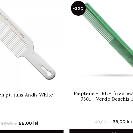
-20%
Pieptene – JRL – frizerie
en pt. tuns Andis White
J301 – Verde Deschis 
Prețul
39,00
lei
49,00
lei
Prețul
Prețul
22,00
lei
30,00
lei
inițial
inițial
curent