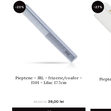
-20%
-27%
Pieptene – JRL – frizerie/coafor –
Piept
J301 – Lilac 17.7cm
Prețul
Prețul
39,00
lei
49,00
lei
inițial
curent