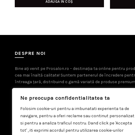
ADAUGĂ ÎN COȘ
a
este:
fost:
39,00 lei.
49,00 lei.
DESPRE NOI
Bine ați venit pe Prosalon.ro – destinația ta online pentru pr
cea mai înaltă calitate! Suntem partenerul de încredere pent
întreaga țară, distribuind o gamă variată de produse premium
Ne preocupa confidentialitatea ta
Folosim cookie-uri pentru a imbunatati experienta ta de
navigare, pentru a oferi reclame sau continut personalizat
si pentru a analiza traficul nostru. Dand click pe 'Accepta
tot' , iti exprimi acordul pentru utilizarea cookie-urilor