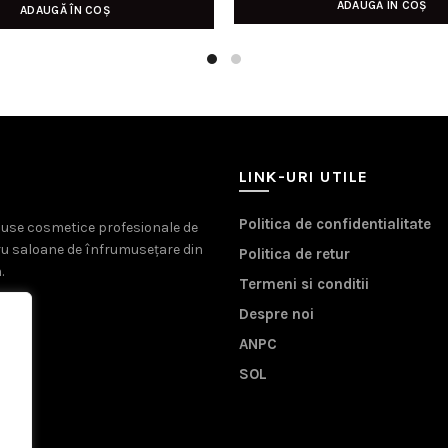
ADAUGĂ ÎN COȘ
a
ADAUGĂ ÎN COȘ
a
este:
fost:
fost:
22,00 lei.
49,00 lei.
30,00 lei.
LINK-URI UTILE
Politica de confidentialitate
oduse cosmetice profesionale de
ru saloane de înfrumusețare din
Politica de retur
.
Termeni si conditii
Despre noi
ANPC
SOL