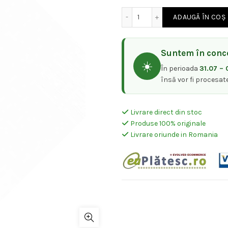
a
es
Cantitate Andis Pieptene 
ADAUGĂ ÎN COȘ
fost:
25,
Suntem în conce
31,00 lei.
☀️
În perioada
31.07 – 
însă vor fi procesat
Livrare direct din stoc
Produse 100% originale
Livrare oriunde in Romania