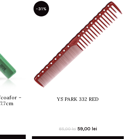
-31%
/coafor –
YS PARK 332 RED
17.7cm
Prețul
Prețul
Prețul
59,00
lei
85,00
lei
curent
inițial
curent