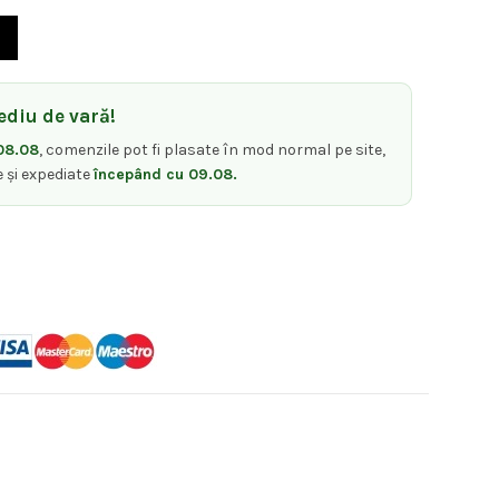
te:
pentru tuns pierdut Grey
00 lei.
diu de vară!
08.08
, comenzile pot fi plasate în mod normal pe site,
e și expediate
începând cu 09.08.