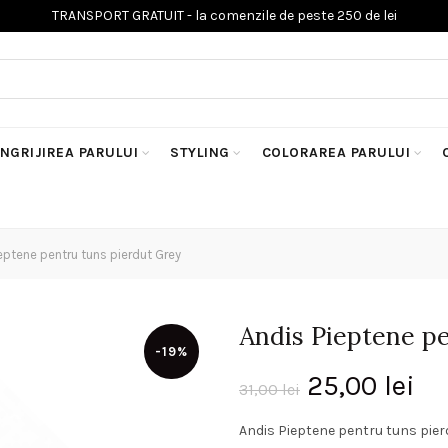
INGRIJIREA PARULUI
STYLING
COLORAREA PARULUI
eptene pentru tuns pierdut Grey
Andis Pieptene p
-19%
Prețul
Pr
25,00
lei
31,00
lei
inițial
cu
Andis Pieptene pentru tuns pier