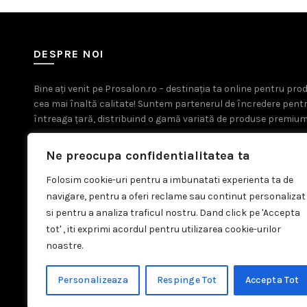
DESPRE NOI
Bine ați venit pe Prosalon.ro – destinația ta online pentru pr
cea mai înaltă calitate! Suntem partenerul de încredere pent
întreaga țară, distribuind o gamă variată de produse premium
Ne preocupa confidentialitatea ta
Folosim cookie-uri pentru a imbunatati experienta ta de
navigare, pentru a oferi reclame sau continut personalizat
si pentru a analiza traficul nostru. Dand click pe 'Accepta
tot' , iti exprimi acordul pentru utilizarea cookie-urilor
noastre.
Personalizeaza
Respinge Tot
Accepta Tot