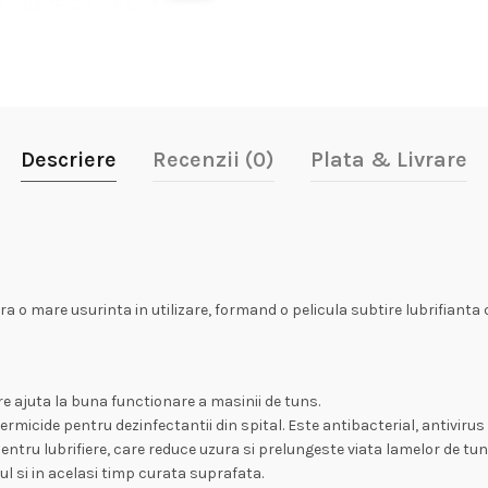
Descriere
Recenzii (0)
Plata & Livrare
a o mare usurinta in utilizare, formand o pelicula subtire lubrifianta
re ajuta la buna functionare a masinii de tuns.
micide pentru dezinfectantii din spital. Este antibacterial, antivirus 
entru lubrifiere, care reduce uzura si prelungeste viata lamelor de tun
ul si in acelasi timp curata suprafata.