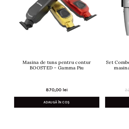
Masina de tuns pentru contur
Set Combo
BOOSTED – Gamma Piu
masina
870,00
lei
2
ADAUGĂ ÎN COȘ