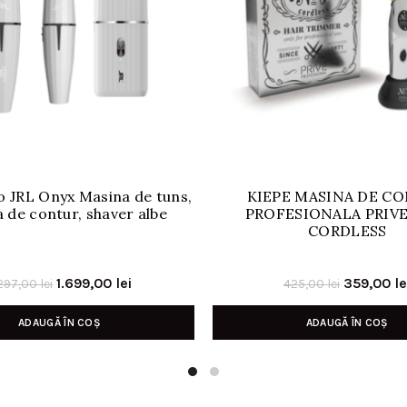
 JRL Onyx Masina de tuns,
KIEPE MASINA DE C
 de contur, shaver albe
PROFESIONALA PRIVE 
CORDLESS
Prețul
Prețul
Prețul
1.699,00
lei
359,00
le
.297,00
lei
425,00
lei
inițial
curent
inițial
ADAUGĂ ÎN COȘ
ADAUGĂ ÎN COȘ
a
este:
a
fost:
1.699,00 lei.
fost:
2.297,00 lei.
425,00 le