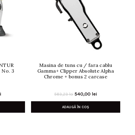
ONTUR
Masina de tuns cu / fara cablu
M
No. 3
Gamma+ Clipper Absolute Alpha
Chrome + bonus 2 carcase
Prețul
Prețul
Prețul
i
540,00
lei
583,23
lei
curent
inițial
curent
ADAUGĂ ÎN COȘ
este:
a
este:
359,00 lei.
fost:
540,00 lei.
i.
583,23 lei.