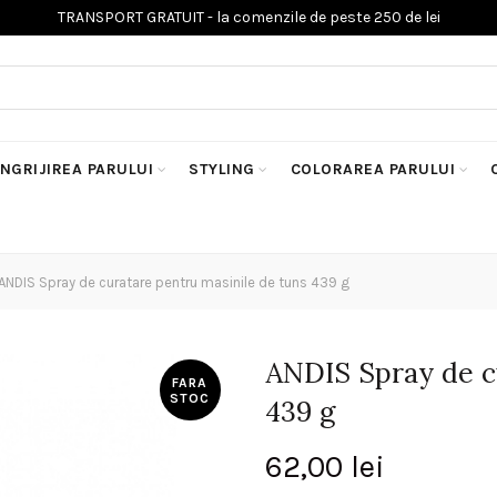
INGRIJIREA PARULUI
STYLING
COLORAREA PARULUI
ANDIS Spray de curatare pentru masinile de tuns 439 g
ANDIS Spray de c
FARA
STOC
439 g
62,00
lei