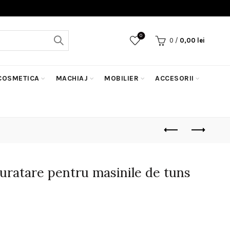
0
0
/
0,00
lei
COSMETICA
MACHIAJ
MOBILIER
ACCESORII
uratare pentru masinile de tuns