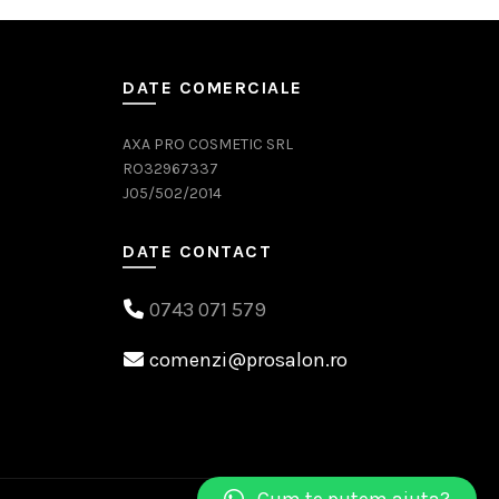
DATE COMERCIALE
AXA PRO COSMETIC SRL
RO32967337
J05/502/2014
DATE CONTACT
0743 071 579
comenzi@prosalon.ro