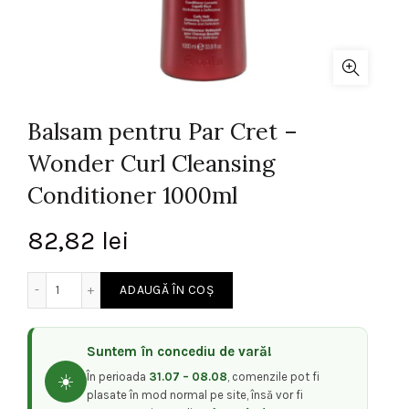
Balsam pentru Par Cret –
Wonder Curl Cleansing
Conditioner 1000ml
82,82
lei
Cantitate Balsam pentru Par Cret - Wonder Curl Cleansin
ADAUGĂ ÎN COȘ
Suntem în concediu de vară!
În perioada
31.07 – 08.08
, comenzile pot fi
☀️
plasate în mod normal pe site, însă vor fi