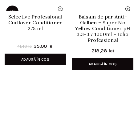
-15%
Selective Professional
Balsam de par Anti-
Curllover Conditioner
Galben – Super No
275 ml
Yellow Conditioner pH
3.3-3.7 1000ml – Ioho
Professional
Prețul
Prețul
35,00
lei
41,40
lei
218,28
lei
inițial
curent
ADAUGĂ ÎN COȘ
a
este:
ADAUGĂ ÎN COȘ
fost:
35,00 lei.
41,40 lei.