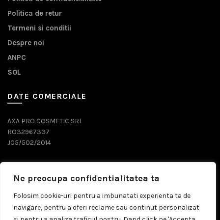
Politica de retur
Termeni si conditii
Despre noi
ANPC
SOL
DATE COMERCIALE
AXA PRO COSMETIC SRL
RO32967337
J05/502/2014
DATE CONTACT
Ne preocupa confidentialitatea ta
0743 071 579
Folosim cookie-uri pentru a imbunatati experienta ta de
navigare, pentru a oferi reclame sau continut personalizat
comenzi@prosalon.ro
si pentru a analiza traficul nostru. Dand click pe 'Accepta