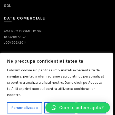
SOL
DATE COMERCIALE
AXA PRO COSMETIC SRL
RO32967337
J05/502/2014
DATE CONTACT
Ne preocupa confidentialitatea ta
0743 071 579
Folosim cookie-uri pentru a imbunatati experienta ta de
navigare, pentru a oferi reclame sau continut personalizat
comenzi@prosalon.ro
si pentru a analiza traficul nostru. Dand click pe 'Accepta
tot' , iti exprimi acordul pentru utilizarea cookie-urilor
noastre.
© 2026
Prosalon.ro | Distribuitor Cosmetice Profesionale
Cum te putem ajuta?
Personalizeaza
Respinge Tot
Accepta Tot
Timisoara
. All rights reserved