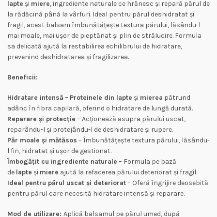
lapte
și
miere
, ingrediente naturale ce hrănesc și repară părul de
la rădăcină până la vârfuri. Ideal pentru părul deshidratat și
fragil, acest balsam îmbunătățește textura părului, lăsându-l
mai moale, mai ușor de pieptănat și plin de strălucire. Formula
sa delicată ajută la restabilirea echilibrului de hidratare,
prevenind deshidratarea și fragilizarea.
Beneficii:
Hidratare intensă
–
Proteinele din lapte
și
mierea
pătrund
adânc în fibra capilară, oferind o hidratare de lungă durată.
Reparare și protecție
– Acționează asupra părului uscat,
reparându-l și protejându-l de deshidratare și rupere.
Păr moale și mătăsos
– Îmbunătățește textura părului, lăsându-
l fin, hidratat și ușor de gestionat.
Îmbogățit cu ingrediente naturale
– Formula pe bază
de
lapte
și
miere
ajută la refacerea părului deteriorat și fragil.
Ideal pentru părul uscat și deteriorat
– Oferă îngrijire deosebită
pentru părul care necesită hidratare intensă și reparare.
Mod de utilizare:
Aplică balsamul pe părul umed, după