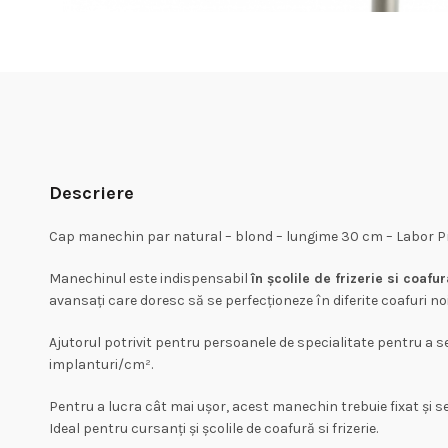
Descriere
Cap manechin par natural – blond – lungime 30 cm – Labor P
Manechinul este indispensabil
în școlile de frizerie si coafur
avansați care doresc să se perfecționeze în diferite coafuri noi
Ajutorul potrivit pentru persoanele de specialitate pentru a s
implanturi/cm².
Pentru a lucra cât mai ușor, acest manechin trebuie fixat și s
Ideal pentru cursanți și școlile de coafură si frizerie.