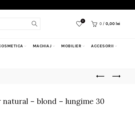
0
0
/
0,00
lei
COSMETICA
MACHIAJ
MOBILIER
ACCESORII
 natural – blond – lungime 30