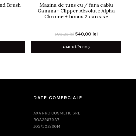
nd Brush
Masina de tuns cu / fara cablu
Se
Gamma+ Clipper Absolute Alpha
Chrome + bonus 2 carcase
Prețul
Prețul
Prețul
540,00
lei
583,23
lei
curent
inițial
curent
ADAUGĂ ÎN COȘ
este:
a
este:
119,00 lei.
fost:
540,00 lei.
.
583,23 lei.
DATE COMERCIALE
AXA PRO COSMETIC SRL
RO32967337
J05/502/2014