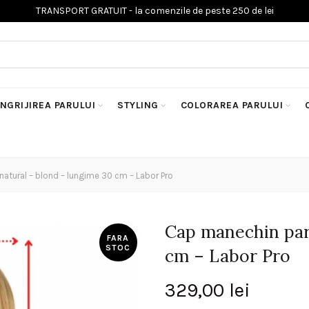
INGRIJIREA PARULUI
STYLING
COLORAREA PARULUI
atural – blond – lungime 30 cm – Labor Pro
Cap manechin par
FARA
STOC
cm – Labor Pro
329,00
lei