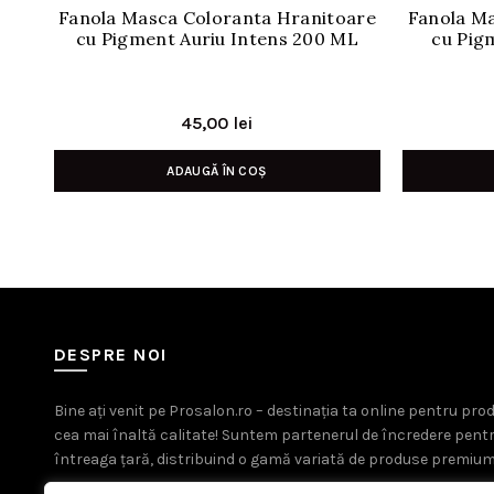
Fanola Masca Coloranta Hranitoare
Fanola M
cu Pigment Auriu Intens 200 ML
cu Pig
45,00
lei
ADAUGĂ ÎN COȘ
DESPRE NOI
Bine ați venit pe Prosalon.ro – destinația ta online pentru pr
cea mai înaltă calitate! Suntem partenerul de încredere pent
întreaga țară, distribuind o gamă variată de produse premium