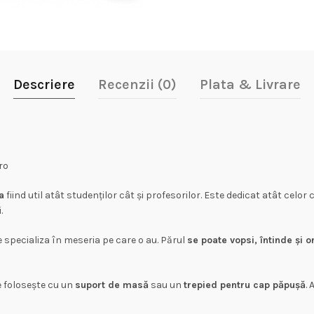
Descriere
Recenzii (0)
Plata & Livrare
ro
a
fiind util atât studenților cât și profesorilor. Este dedicat atât celor c
.
e specializa în meseria pe care o au. Părul
se poate vopsi, întinde și 
e folosește cu un
suport de masă
sau un
trepied pentru cap păpușă
.