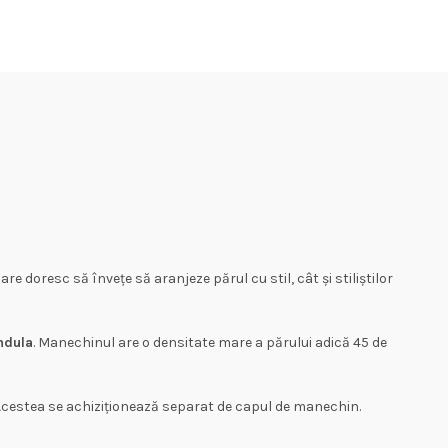
are doresc să învețe să aranjeze părul cu stil, cât și stiliștilor
ondula
. Manechinul are o densitate mare a părului adică 45 de
 Acestea se achiziționează separat de capul de manechin.