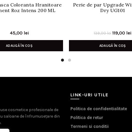
asca Coloranta Hranitoare
Perie de par Upgrade Wi
ment Roz Intens 200 ML
Dry UG101
Prețul
45,00
lei
119,00
lei
139,00
lei
inițial
ADAUGĂ ÎN COȘ
ADAUGĂ ÎN COȘ
a
fost:
139,00 lei
LINK-URI UTILE
Politica de confidentialitate
oduse cosmetice profesionale de
ru saloane de înfrumusețare din
Politica de retur
.
Termeni si conditii