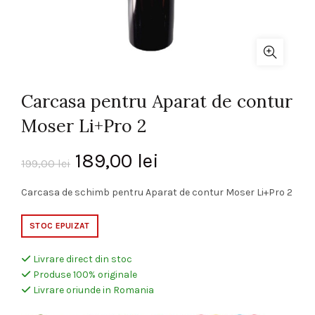
Carcasa pentru Aparat de contur
Moser Li+Pro 2
Prețul
Prețul
189,00
lei
199,00
lei
inițial
curent
Carcasa de schimb pentru Aparat de contur Moser Li+Pro 2
a
este:
STOC EPUIZAT
fost:
189,00 lei.
Livrare direct din stoc
Produse 100% originale
199,00 lei.
Livrare oriunde in Romania