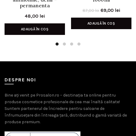
permanenta
Prețul
Prețul
69,00
lei
87,00
lei
48,00
lei
inițial
curent
ADAUGĂ ÎN COȘ
a
este:
ADAUGĂ ÎN COȘ
fost:
69,00 l
87,00 lei.
DESPRE NOI
Bine ați venit pe Prosalon.ro – destinația ta online pentru
produse cosmetice profesionale de cea mai înaltă calitate!
Suntem partenerul de încredere pentru saloane de
înfrumusețare din întreaga țară, distribuind o gamă variată de
produse premium.