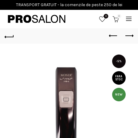
0
0
-5%
FARA
STOC
NEW