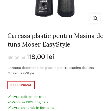
Carcasa plastic pentru Masina de
tuns Moser EasyStyle
Prețul
Prețul
118,00
lei
150,00
lei
inițial
curent
Carcasa de schimb din plastic pentru Masina de tuns
Moser EasyStyle.
a
este:
STOC EPUIZAT
fost:
118,00 lei.
Livrare direct din stoc
150,00 lei.
Produse 100% originale
Livrare oriunde in Romania