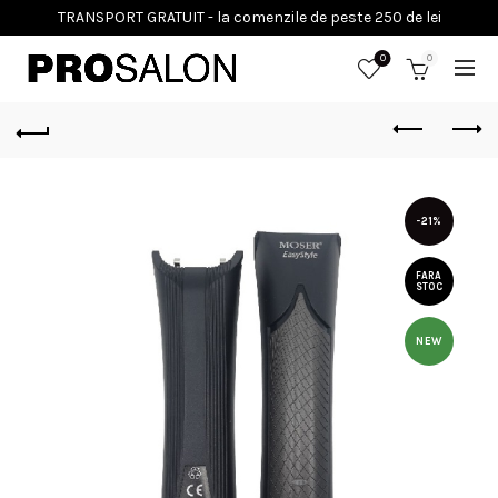
0
0
-21%
FARA
STOC
NEW