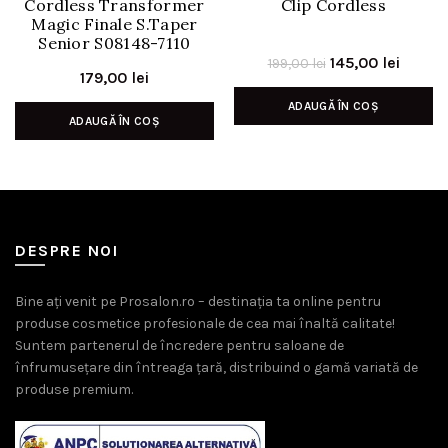
Cordless Transformer
Clip Cordless
Magic Finale S.Taper
Senior S08148-7110
Prețul
Prețul
145,00
lei
199,00
lei
179,00
lei
inițial
curen
ADAUGĂ ÎN COȘ
a
este:
ADAUGĂ ÎN COȘ
fost:
145,00 
199,00 lei.
DESPRE NOI
Bine ați venit pe Prosalon.ro – destinația ta online pentru
produse cosmetice profesionale de cea mai înaltă calitate!
Suntem partenerul de încredere pentru saloane de
înfrumusețare din întreaga țară, distribuind o gamă variată de
produse premium.