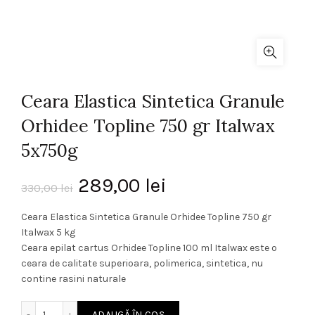
Ceara Elastica Sintetica Granule
Orhidee Topline 750 gr Italwax
5x750g
Prețul
Prețul
289,00
lei
330,00
lei
inițial
curent
Ceara Elastica Sintetica Granule Orhidee Topline 750 gr
Italwax 5 kg
a
este:
Ceara epilat cartus Orhidee Topline 100 ml Italwax este o
ceara de calitate superioara, polimerica, sintetica, nu
fost:
289,00 lei.
contine rasini naturale
330,00 lei.
Cantitate Ceara Elastica Sintetica Granule Orhidee Topline
ADAUGĂ ÎN COȘ