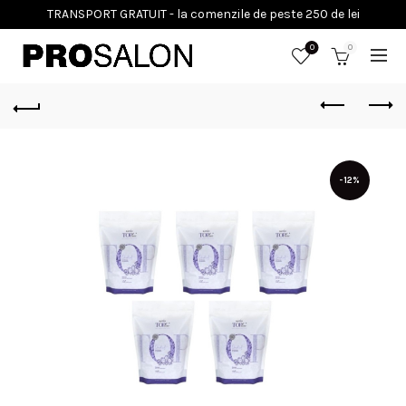
0
0
-12%