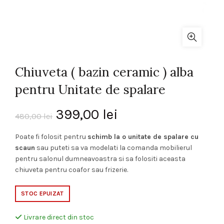
Chiuveta ( bazin ceramic ) alba
pentru Unitate de spalare
Prețul
Prețul
399,00
lei
480,00
lei
inițial
curent
Poate fi folosit pentru
schimb la o unitate de spalare cu
scaun
sau puteti sa va modelati la comanda mobilierul
a
este:
pentru salonul dumneavoastra si sa folositi aceasta
chiuveta pentru coafor sau frizerie.
fost:
399,00 lei.
STOC EPUIZAT
480,00 lei.
Livrare direct din stoc