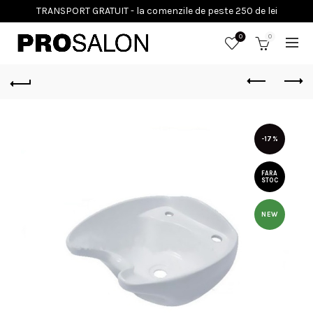
0
0
-17%
FARA
STOC
NEW