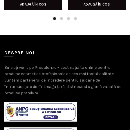
ADAUGĂ ÎN COȘ
ADAUGĂ ÎN COȘ
a
este:
fost:
990,00 lei.
1.200,00 lei.
DESPRE NOI
Bine ați venit pe Prosalon.ro – destinația ta online pentru
produse cosmetice profesionale de cea mai înaltă calitate!
Suntem partenerul de încredere pentru saloane de
înfrumusețare din întreaga țară, distribuind o gamă variată de
produse premium.