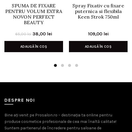
SPUMA DE FIXARE
Spray Fixativ cu fixare
PENTRU VOLUM EXTRA
puternica si flexibila
NOVON PERFECT
Keen Strok 750ml
BEAUTY
Prețul
Prețul
38,00
lei
109,00
lei
65,00
lei
inițial
curent
ADAUGĂ ÎN COȘ
ADAUGĂ ÎN COȘ
a
este:
fost:
38,00 lei.
65,00 lei.
DESPRE NOI
Bine ați venit pe Prosalon.ro – destinația ta online pentru
produse cosmetice profesionale de cea mai înaltă calitate!
Suntem partenerul de încredere pentru saloane de