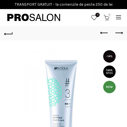
0
0
-14%
FARA
STOC
NEW