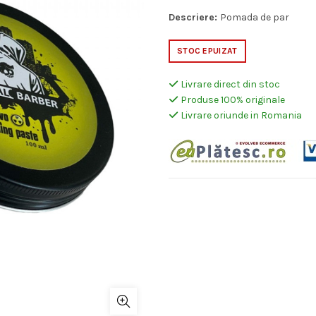
a
es
Descriere:
Pomada de par
fost:
25
STOC EPUIZAT
37,00 lei.
Livrare direct din stoc
Produse 100% originale
Livrare oriunde in Romania