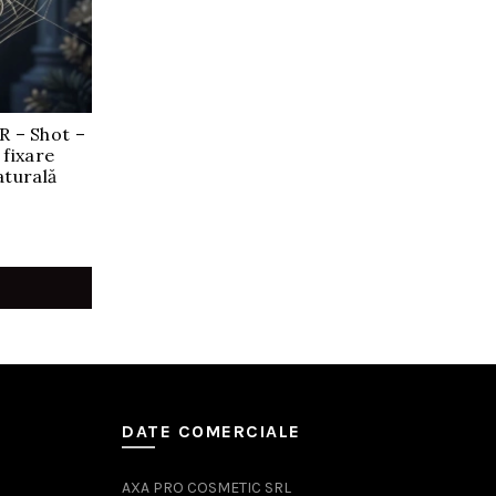
R – Shot –
 fixare
aturală
Prețul
curent
este:
65,00 lei.
DATE COMERCIALE
AXA PRO COSMETIC SRL