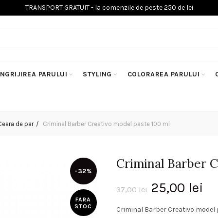
INGRIJIREA PARULUI
STYLING
COLORAREA PARULUI
Ceara de par
Criminal Barber Creativo model paste 100 ml
Criminal Barber C
-32%
Prețul
Pr
25,00
lei
37,00
lei
FARA
inițial
cu
STOC
Criminal Barber Creativo model 