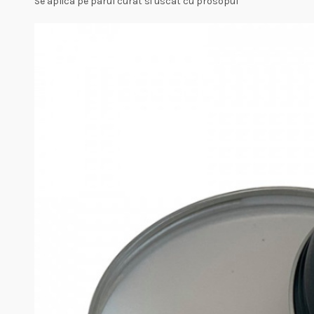
Se aplica pe parul curat si uscat cu prosopul