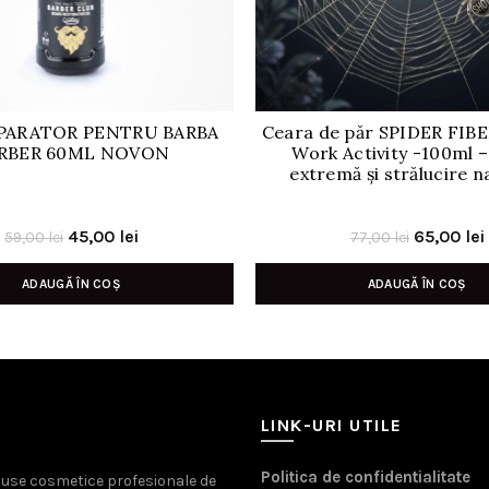
EPARATOR PENTRU BARBA
Ceara de păr SPIDER FIBE
RBER 60ML NOVON
Work Activity -100ml –
extremă și strălucire n
Prețul
Prețul
Prețul
45,00
lei
65,00
lei
59,00
lei
77,00
lei
inițial
curent
inițial
ADAUGĂ ÎN COȘ
ADAUGĂ ÎN COȘ
a
este:
a
fost:
45,00 lei.
fost:
59,00 lei.
77,00 lei.
LINK-URI UTILE
Politica de confidentialitate
oduse cosmetice profesionale de