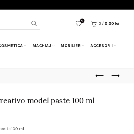
0
0
/
0,00
lei
COSMETICA
MACHIAJ
MOBILIER
ACCESORII
reativo model paste 100 ml
ețul
rent
paste 100 ml