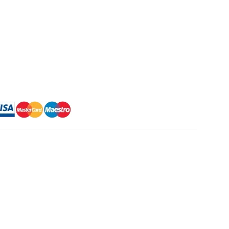
te:
,00 lei.