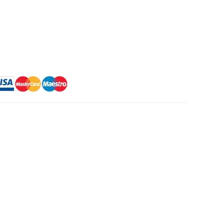
e:
00 lei.