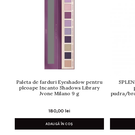
Paleta de farduri Eyeshadow pentru
SPLEN
pleoape Incanto Shadows Library
Jvone Milano 9 g
pudra/bro
180,00
lei
ADAUGĂ ÎN COȘ