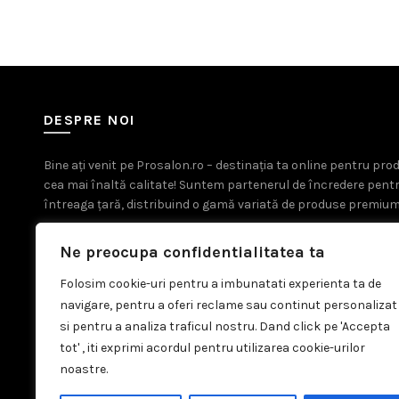
DESPRE NOI
Bine ați venit pe Prosalon.ro – destinația ta online pentru pr
cea mai înaltă calitate! Suntem partenerul de încredere pent
întreaga țară, distribuind o gamă variată de produse premium
Ne preocupa confidentialitatea ta
Folosim cookie-uri pentru a imbunatati experienta ta de
navigare, pentru a oferi reclame sau continut personalizat
si pentru a analiza traficul nostru. Dand click pe 'Accepta
tot' , iti exprimi acordul pentru utilizarea cookie-urilor
noastre.