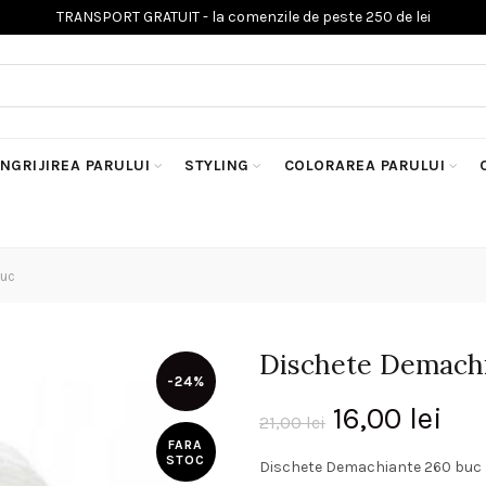
INGRIJIREA PARULUI
STYLING
COLORAREA PARULUI
buc
Dischete Demachi
-24%
Prețul
Pre
16,00
lei
21,00
lei
FARA
inițial
cu
STOC
Dischete Demachiante 260 buc