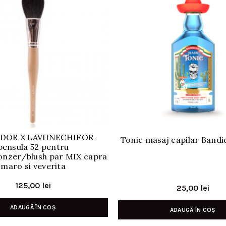
DOR X LAVIINECHIFOR
Tonic masaj capilar Band
pensula 52 pentru
nzer/blush par MIX capra
maro si veverita
125,00
lei
25,00
lei
ADAUGĂ ÎN COȘ
ADAUGĂ ÎN COȘ