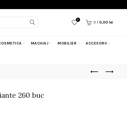
0
0
/
0,00
lei
COSMETICA
MACHIAJ
MOBILIER
ACCESORII
ante 260 buc
țul
rent