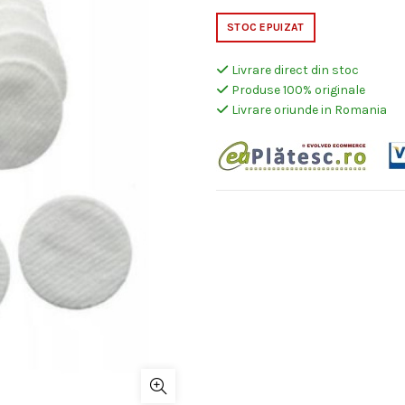
a
est
STOC EPUIZAT
fost:
16,
Livrare direct din stoc
Produse 100% originale
21,00 lei.
Livrare oriunde in Romania