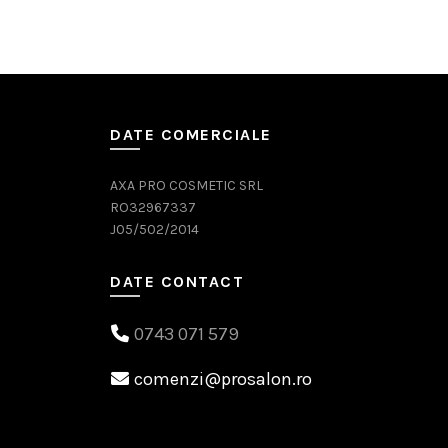
88,00 lei.
DATE COMERCIALE
AXA PRO COSMETIC SRL
RO32967337
J05/502/2014
DATE CONTACT
0743 071 579
comenzi@prosalon.ro