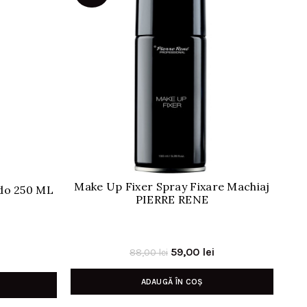
Make Up Fixer Spray Fixare Machiaj
Sp
ido 250 ML
PIERRE RENE
Prețul
Prețul
59,00
lei
88,00
lei
inițial
curent
ADAUGĂ ÎN COȘ
a
este:
fost:
59,00 lei.