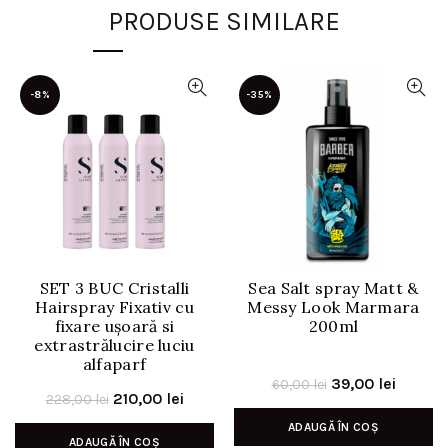
PRODUSE SIMILARE
-8%
-35%
SET 3 BUC Cristalli
Sea Salt spray Matt &
Hairspray Fixativ cu
Messy Look Marmara
fixare ușoară si
200ml
extrastrălucire luciu
alfaparf
Prețul
Prețul
39,00
lei
60,00
lei
Prețul
Prețul
210,00
lei
228,00
lei
inițial
curent
inițial
curent
ADAUGĂ ÎN COȘ
a
este:
ADAUGĂ ÎN COȘ
a
este: