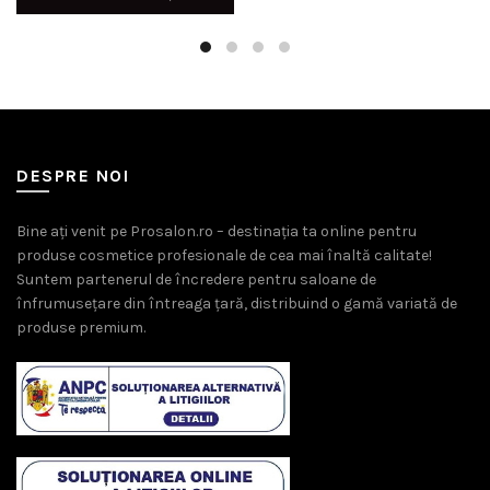
fost:
39,00 l
fost:
210,00 lei.
60,00 lei.
228,00 lei.
DESPRE NOI
Bine ați venit pe Prosalon.ro – destinația ta online pentru
produse cosmetice profesionale de cea mai înaltă calitate!
Suntem partenerul de încredere pentru saloane de
înfrumusețare din întreaga țară, distribuind o gamă variată de
produse premium.