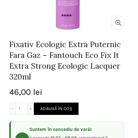
Fixativ Ecologic Extra Puternic
Fara Gaz – Fantouch Eco Fix It
Extra Strong Ecologic Lacquer
320ml
46,00
lei
Cantitate Fixativ Ecologic Extra Puternic Fara Gaz - Fanto
ADAUGĂ ÎN COȘ
Suntem în concediu de vară!
În perioada
31.07 – 08.08
, comenzile pot fi