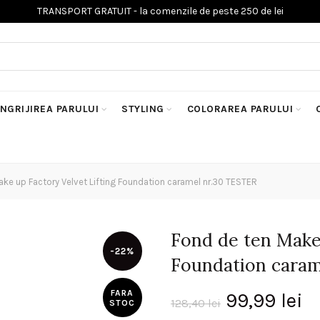
INGRIJIREA PARULUI
STYLING
COLORAREA PARULUI
ke up Factory Velvet Lifting Foundation caramel nr.30 TESTER
Fond de ten Make 
-22%
Foundation caram
FARA
Prețul
P
99,99
lei
128,40
lei
STOC