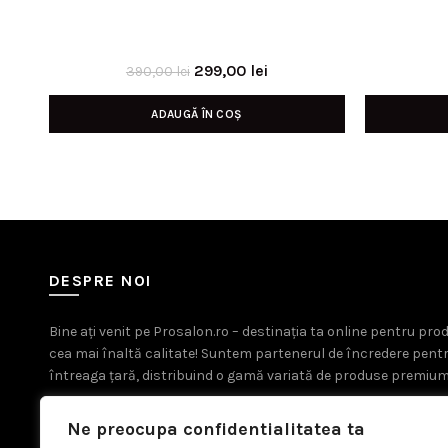
Prețul
Prețul
299,00
lei
390,00
lei
inițial
curent
ADAUGĂ ÎN COȘ
a
este:
fost:
299,00 lei.
390,00 lei.
DESPRE NOI
Bine ați venit pe Prosalon.ro – destinația ta online pentru pr
cea mai înaltă calitate! Suntem partenerul de încredere pent
întreaga țară, distribuind o gamă variată de produse premium
Ne preocupa confidentialitatea ta