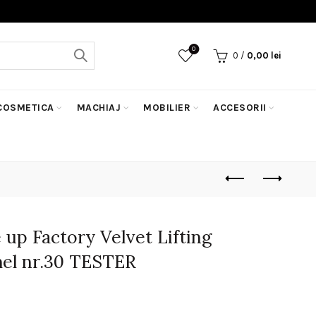
0
0
/
0,00
lei
COSMETICA
MACHIAJ
MOBILIER
ACCESORII
up Factory Velvet Lifting
el nr.30 TESTER
rețul