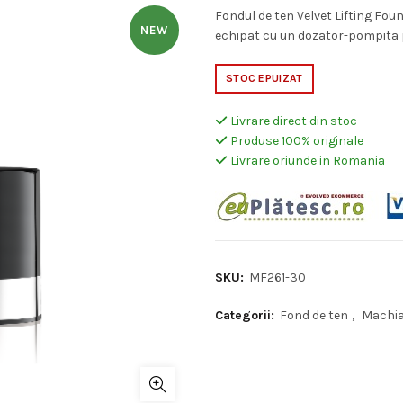
inițial
c
Fondul de ten Velvet Lifting Foun
NEW
echipat cu un dozator-pompita p
a
es
STOC EPUIZAT
fost:
99
Livrare direct din stoc
128,40 lei.
Produse 100% originale
Livrare oriunde in Romania
SKU:
MF261-30
Categorii:
Fond de ten
,
Machia