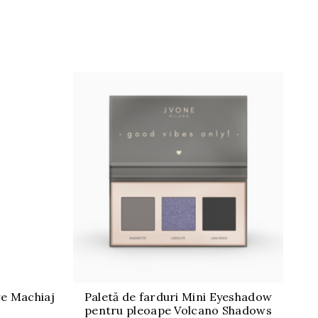
re Machiaj
Paletă de farduri Mini Eyeshadow
P
pentru pleoape Volcano Shadows
p