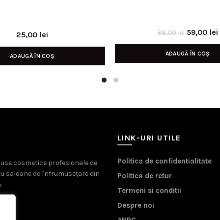
Prețul
59,00
lei
88,00
lei
25,00
lei
inițial
ADAUGĂ ÎN COȘ
a
ADAUGĂ ÎN COȘ
fost:
88,00 lei
LINK-URI UTILE
Politica de confidentialitate
oduse cosmetice profesionale de
ru saloane de înfrumusețare din
Politica de retur
.
Termeni si conditii
Despre noi
ANPC