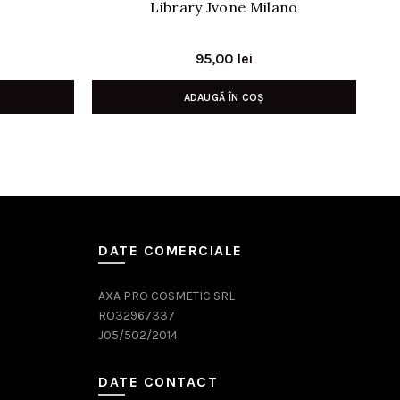
Library Jvone Milano
Prețul
95,00
lei
curent
ADAUGĂ ÎN COȘ
este:
59,00 lei.
.
DATE COMERCIALE
AXA PRO COSMETIC SRL
RO32967337
J05/502/2014
DATE CONTACT