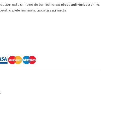
urent
dation este un fond de ten lichid, cu
efect anti-imbatranire
,
entru piele normala, uscata sau mixta.
te:
,99 lei.
j