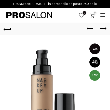
0
0
-22%
FARA
STOC
NEW