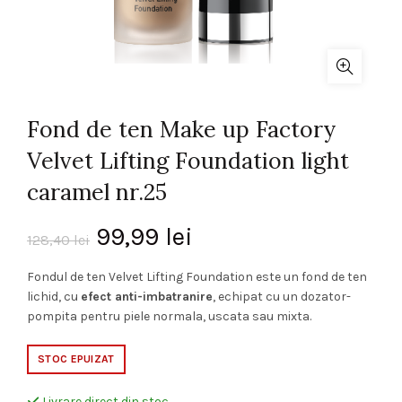
Fond de ten Make up Factory
Velvet Lifting Foundation light
caramel nr.25
Prețul
Prețul
99,99
lei
128,40
lei
inițial
curent
Fondul de ten Velvet Lifting Foundation este un fond de ten
lichid, cu
efect anti-imbatranire
, echipat cu un dozator-
a
este:
pompita pentru piele normala, uscata sau mixta.
fost:
99,99 lei.
STOC EPUIZAT
128,40 lei.
Livrare direct din stoc