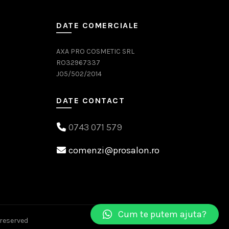
DATE COMERCIALE
AXA PRO COSMETIC SRL
RO32967337
J05/502/2014
DATE CONTACT
0743 071 579
comenzi@prosalon.ro
Cum te putem ajuta?
s reserved