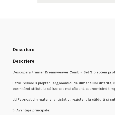
Descriere
Descriere
Descoperă
Framar Dreamweaver Comb – Set 3 piepteni prof
Setul include
3 piepteni ergonomici de dimensiuni diferite
, 
permițând stilistului să lucreze mai eficient, economisind timp
💇‍♀️ Fabricat din material
antistatic, rezistent la căldură și s
✨
Avantaje principale: