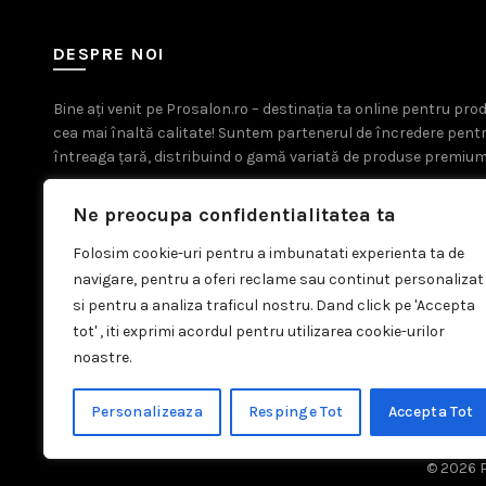
DESPRE NOI
Bine ați venit pe Prosalon.ro – destinația ta online pentru pr
cea mai înaltă calitate! Suntem partenerul de încredere pent
întreaga țară, distribuind o gamă variată de produse premium
Ne preocupa confidentialitatea ta
Folosim cookie-uri pentru a imbunatati experienta ta de
navigare, pentru a oferi reclame sau continut personalizat
si pentru a analiza traficul nostru. Dand click pe 'Accepta
tot' , iti exprimi acordul pentru utilizarea cookie-urilor
noastre.
Personalizeaza
Respinge Tot
Accepta Tot
© 2026