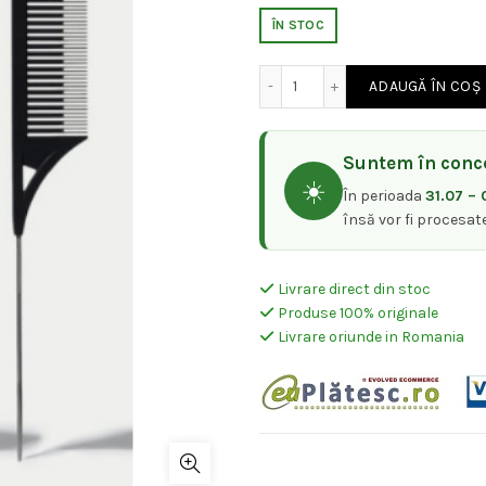
inițial
cu
ÎN STOC
a
es
Cantitate Framar Dreamwe
ADAUGĂ ÎN COȘ
fost:
85
93,50 lei.
Suntem în conce
☀️
În perioada
31.07 – 
însă vor fi procesat
Livrare direct din stoc
Produse 100% originale
Livrare oriunde in Romania