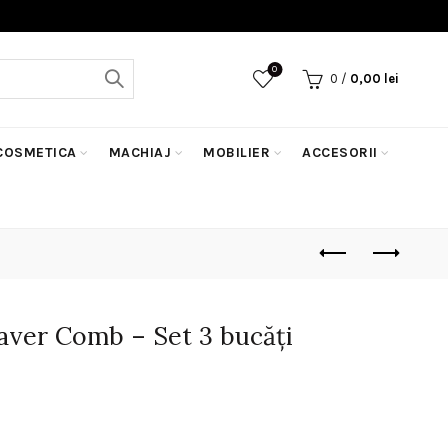
0
0
/
0,00
lei
COSMETICA
MACHIAJ
MOBILIER
ACCESORII
ver Comb – Set 3 bucăți
ețul