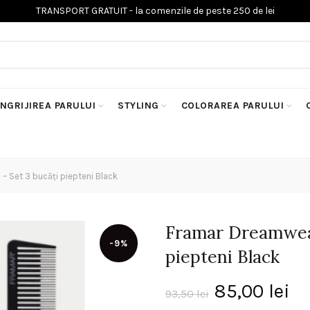
INGRIJIREA PARULUI
STYLING
COLORAREA PARULUI
Set 3 bucăți piepteni Black
Framar Dreamwea
-9%
piepteni Black
Prețul
Pr
85,00
lei
93,50
lei