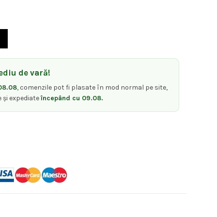
rent
te:
aver Comb – Set 3 bucăți piepteni Black
,00 lei.
diu de vară!
08.08
, comenzile pot fi plasate în mod normal pe site,
e și expediate
începând cu 09.08.