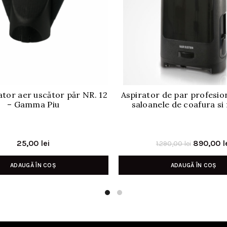
tor aer uscător păr NR. 12
Aspirator de par profesio
– Gamma Piu
saloanele de coafura si 
Prețul
25,00
lei
890,00
l
1.290,00
lei
inițial
ADAUGĂ ÎN COȘ
ADAUGĂ ÎN COȘ
a
fost:
1.290,00 l