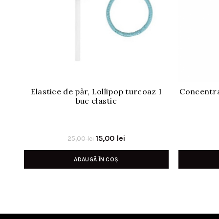
Elastice de păr, Lollipop turcoaz 1
Concentra
buc elastic
Prețul
Prețul
15,00
lei
25,00
lei
inițial
curent
ADAUGĂ ÎN COȘ
a
este:
fost:
15,00 lei.
25,00 lei.