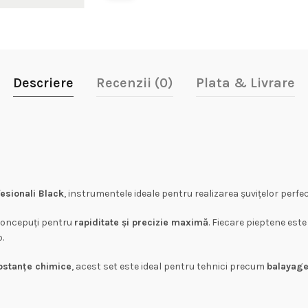
Descriere
Recenzii (0)
Plata & Livrare
esionali Black
, instrumentele ideale pentru realizarea șuvițelor perfect
concepuți pentru
rapiditate și precizie maximă
. Fiecare pieptene este
.
ubstanțe chimice
, acest set este ideal pentru tehnici precum
balayage