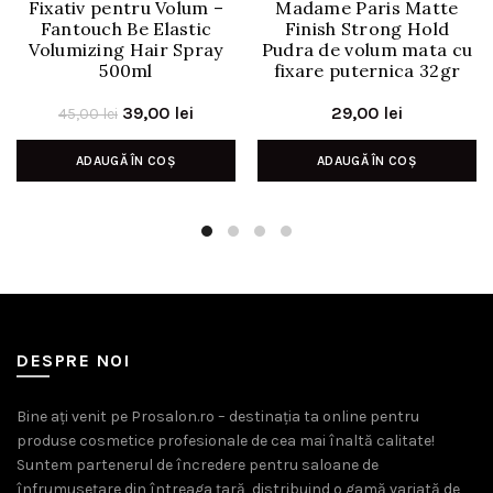
Fixativ pentru Volum –
Madame Paris Matte
Fantouch Be Elastic
Finish Strong Hold
Volumizing Hair Spray
Pudra de volum mata cu
500ml
fixare puternica 32gr
Prețul
Prețul
39,00
lei
29,00
lei
45,00
lei
inițial
curent
ADAUGĂ ÎN COȘ
ADAUGĂ ÎN COȘ
a
este:
fost:
39,00 lei.
45,00 lei.
DESPRE NOI
Bine ați venit pe Prosalon.ro – destinația ta online pentru
produse cosmetice profesionale de cea mai înaltă calitate!
Suntem partenerul de încredere pentru saloane de
înfrumusețare din întreaga țară, distribuind o gamă variată de