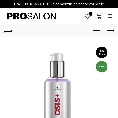
0
0
FARA
STOC
NEW