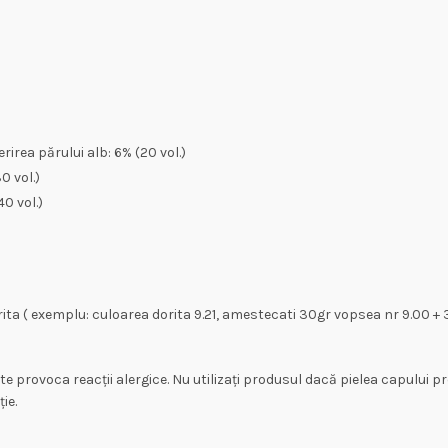
irea părului alb: 6% (20 vol.)
0 vol.)
0 vol.)
ita ( exemplu: culoarea dorita 9.21, amestecati 30gr vopsea nr 9.00 + 3
ate provoca reacții alergice. Nu utilizați produsul dacă pielea capului pr
ie.