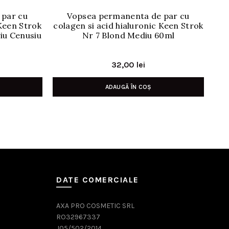
 par cu
Vopsea permanenta de par cu
 Keen Strok
colagen si acid hialuronic Keen Strok
riu Cenusiu
Nr 7 Blond Mediu 60ml
32,00
lei
ADAUGĂ ÎN COȘ
DATE COMERCIALE
AXA PRO COSMETIC SRL
RO32967337
J05/502/2014