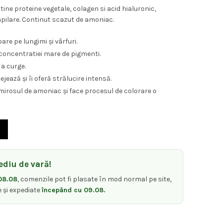
ne proteine vegetale, colagen si acid hialuronic,
apilare. Continut scazut de amoniac.
re pe lungimi și vârfuri.
 concentratiei mare de pigmenti.
 a curge.
tejează și îi oferă strălucire intensă.
irosul de amoniac și face procesul de colorare o
r Vopsea de par Nr 10 Blond Platinat Natural 100ml
diu de vară!
08.08
, comenzile pot fi plasate în mod normal pe site,
e și expediate
începând cu 09.08.