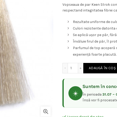
Vopseaua de par Keen Strok conti
respectand integritatea fibrei c
Rezultate uniforme de culoa
Culori rezistente datorita
Se aplică ușor pe păr, fără
Învăluie firul de păr, îl pro
Parfumul de top acoperă m
experiență foarte placută.
Cantitate Keen Strok Colo
ADAUGĂ ÎN COȘ
Suntem în conce
☀️
În perioada
31.07 – 
însă vor fi procesat
Livrare direct din stoc