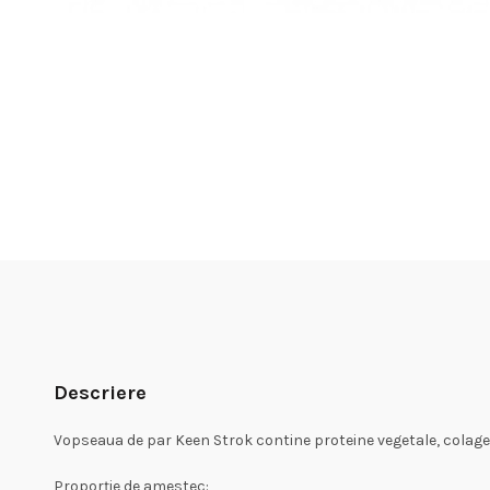
Descriere
Vopseaua de par Keen Strok contine proteine vegetale, colagen 
Proporție de amestec: