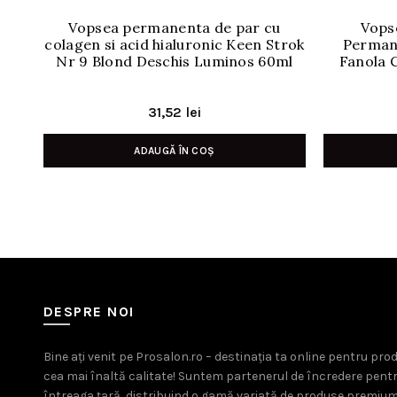
Vopsea permanenta de par cu
Vops
colagen si acid hialuronic Keen Strok
Perman
Nr 9 Blond Deschis Luminos 60ml
Fanola 
31,52
lei
ADAUGĂ ÎN COȘ
DESPRE NOI
Bine ați venit pe Prosalon.ro – destinația ta online pentru pr
cea mai înaltă calitate! Suntem partenerul de încredere pent
întreaga țară, distribuind o gamă variată de produse premium