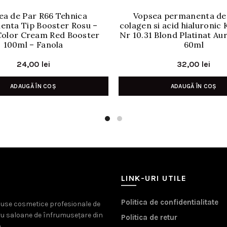
ea de Par R66 Tehnica
Vopsea permanenta de
enta Tip Booster Rosu –
colagen si acid hialuronic
Color Cream Red Booster
Nr 10.31 Blond Platinat Au
100ml – Fanola
60ml
24,00
lei
32,00
lei
ADAUGĂ ÎN COȘ
ADAUGĂ ÎN COȘ
LINK-URI UTILE
Politica de confidentialitate
oduse cosmetice profesionale de
ru saloane de înfrumusețare din
Politica de retur
.