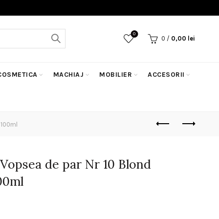
0
0
/
0,00
lei
COSMETICA
MACHIAJ
MOBILIER
ACCESORII
l 100ml
 Vopsea de par Nr 10 Blond
100ml