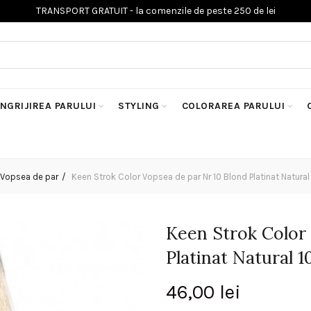
INGRIJIREA PARULUI
STYLING
COLORAREA PARULUI
Vopsea de par
Keen Strok Color Vopsea de par Nr 10 Blond Platinat Natura
Keen Strok Color
Platinat Natural 
46,00
lei