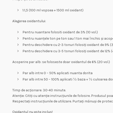
1:1,5 (100 ml vopsea + 1500 ml oxidant)
Alegerea oxidantului:
Pentru nuantare folositi oxidant de 3% (10 vol.)
Pentru nuanțele ton pe ton sau 1 ton mai închis și acoper
Pentru deschidere cu 2-3 tonuri folosiți oxidant de 9% (3
Pentru deschidere cu 3-5 tonuri folosiți oxidant de 12% (4
Acoperire par alb: se foloseste doar oxidantul de 6% (20 vol.)
Par alb intre 0 – 50% aplicati nuanta dorita
Par alb intre 50 – 100% aplicati ½ baza + ½ culoarea dor
Timp de acționare: 30-40 minute.
Atenție: Citiți cu atenție instrucțiunile de folosire. Produsul po
Respectați instrucțiunile de utilizare. Purtați mănuși de protecț
Oxidantul nu este inclus!