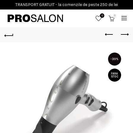
0
0
-30%
FARA
STOC