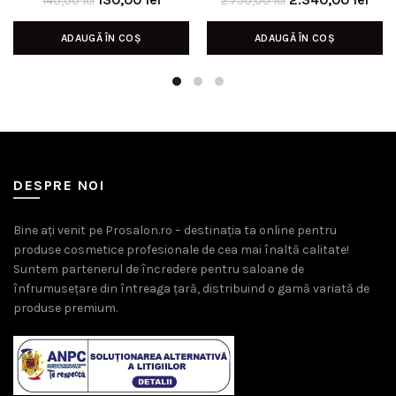
140,00
lei
2.750,00
lei
inițial
curent
inițial
cur
ADAUGĂ ÎN COȘ
ADAUGĂ ÎN COȘ
a
este:
a
este
fost:
130,00 lei.
fost:
2.34
140,00 lei.
2.750,00 lei.
DESPRE NOI
Bine ați venit pe Prosalon.ro – destinația ta online pentru
produse cosmetice profesionale de cea mai înaltă calitate!
Suntem partenerul de încredere pentru saloane de
înfrumusețare din întreaga țară, distribuind o gamă variată de
produse premium.