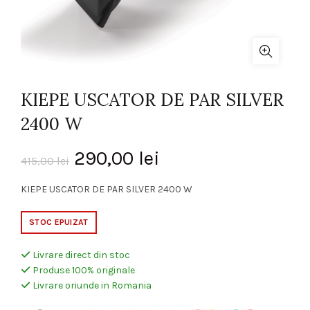
KIEPE USCATOR DE PAR SILVER
2400 W
Prețul
Prețul
290,00
lei
415,00
lei
inițial
curent
KIEPE USCATOR DE PAR SILVER 2400 W
a
este:
STOC EPUIZAT
fost:
290,00 lei.
Livrare direct din stoc
Produse 100% originale
415,00 lei.
Livrare oriunde in Romania