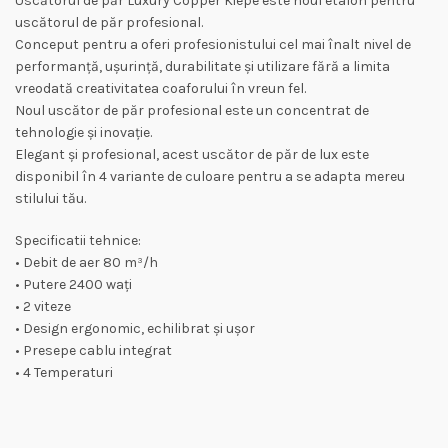
Uscătorul de păr Luxury Copper Kiepe este noul etalon pentru
uscătorul de păr profesional.
Conceput pentru a oferi profesionistului cel mai înalt nivel de
performanță, ușurință, durabilitate și utilizare fără a limita
vreodată creativitatea coaforului în vreun fel.
Noul uscător de păr profesional este un concentrat de
tehnologie și inovație.
Elegant și profesional, acest uscător de păr de lux este
disponibil în 4 variante de culoare pentru a se adapta mereu
stilului tău.
Specificatii tehnice:
• Debit de aer 80 m³/h
• Putere 2400 wați
• 2 viteze
• Design ergonomic, echilibrat și ușor
• Presepe cablu integrat
• 4 Temperaturi