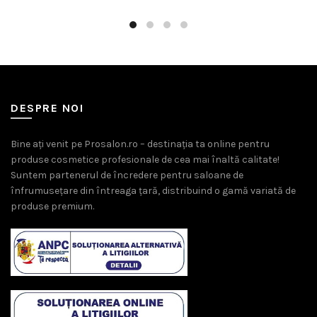
99,00 lei.
29,00 lei.
DESPRE NOI
Bine ați venit pe Prosalon.ro – destinația ta online pentru
produse cosmetice profesionale de cea mai înaltă calitate!
Suntem partenerul de încredere pentru saloane de
înfrumusețare din întreaga țară, distribuind o gamă variată de
produse premium.