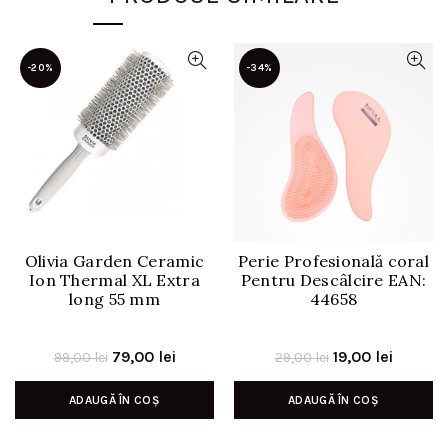
-20%
-34%
Olivia Garden Ceramic
Perie Profesională coral
Ion Thermal XL Extra
Pentru Descâlcire EAN:
long 55 mm
44658
Prețul
Prețul
Prețul
Prețul
79,00
lei
19,00
lei
99,00
lei
29,00
lei
inițial
curent
inițial
curent
ADAUGĂ ÎN COȘ
ADAUGĂ ÎN COȘ
a
este:
a
este:
fost:
79,00 lei.
fost:
19,00 le