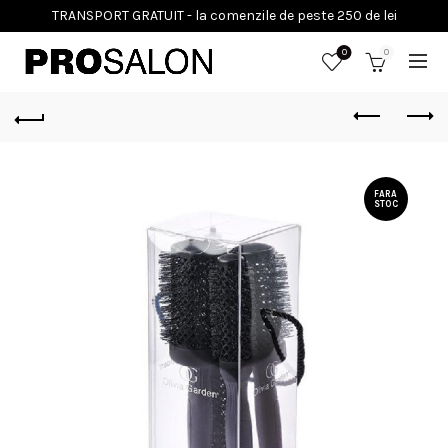
0
0
FARA
STOC