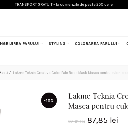
INGRIJIREA PARULUI
STYLING
COLORAREA PARULUI
Masti
Lakme Teknia Creative Color Pale Rose Mask Masca pentru culori crea
Lakme Teknia Cre
-10%
Masca pentru culo
Prețul
Pr
87,85
lei
97,61
lei