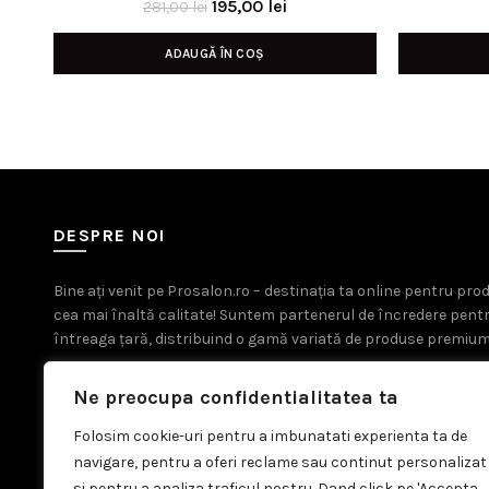
Prețul
Prețul
195,00
lei
281,00
lei
inițial
curent
ADAUGĂ ÎN COȘ
a
este:
fost:
195,00 lei.
281,00 lei.
DESPRE NOI
Bine ați venit pe Prosalon.ro – destinația ta online pentru pr
cea mai înaltă calitate! Suntem partenerul de încredere pent
întreaga țară, distribuind o gamă variată de produse premium
Ne preocupa confidentialitatea ta
Folosim cookie-uri pentru a imbunatati experienta ta de
navigare, pentru a oferi reclame sau continut personalizat
si pentru a analiza traficul nostru. Dand click pe 'Accepta