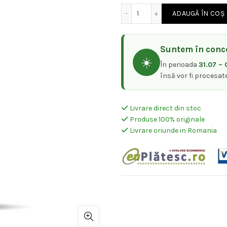
inițial
cu
Cantitate Lakme Teknia Cr
ADAUGĂ ÎN COȘ
a
es
fost:
Suntem în conce
87
☀️
În perioada
31.07 – 
97,61 lei.
însă vor fi procesat
Livrare direct din stoc
Produse 100% originale
Livrare oriunde in Romania