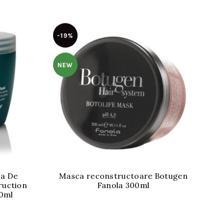
-19%
-
NEW
ca De
Masca reconstructoare Botugen
We
ruction
Fanola 300ml
L
00ml