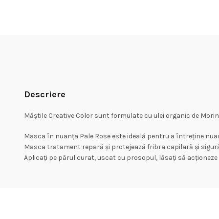
Descriere
Măștile Creative Color sunt formulate cu ulei organic de Morin
Masca în nuanța Pale Rose este ideală pentru a întreține nuan
Masca tratament repară și protejează fribra capilară și sigură
Aplicați pe părul curat, uscat cu prosopul, lăsați să acționez