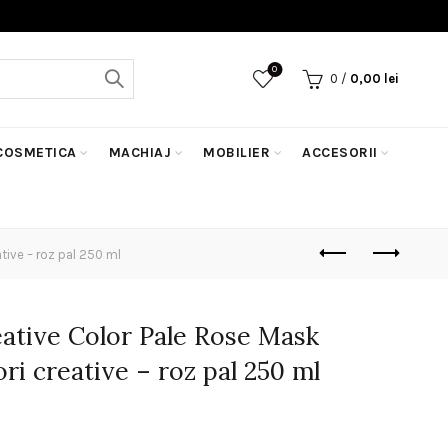
0
0
/
0,00
lei
COSMETICA
MACHIAJ
MOBILIER
ACCESORII
tive – roz pal 250 ml
ative Color Pale Rose Mask
ri creative – roz pal 250 ml
ețul