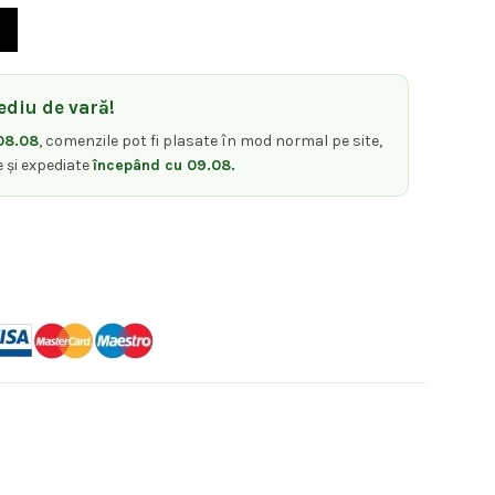
rent
eative Color Pale Rose Mask Masca pentru culori creative - roz pal 2
te:
diu de vară!
,85 lei.
08.08
, comenzile pot fi plasate în mod normal pe site,
e și expediate
începând cu 09.08.