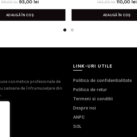
Prețul
Prețul
Prețul
93,00
lei
110,00
lei
99,00
lei
143,00
lei
inițial
curent
inițial
ADAUGĂ ÎN COȘ
ADAUGĂ ÎN COȘ
a
este:
a
fost:
93,00 lei.
fost:
99,00 lei.
143,00 lei
LINK-URI UTILE
Politica de confidentialitate
oduse cosmetice profesionale de
ru saloane de înfrumusețare din
Politica de retur
.
Termeni si conditii
Despre noi
ANPC
SOL