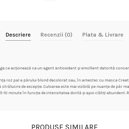
Descriere
Recenzii (0)
Plata & Livrare
ga ce acționează ca un agent antioxidant și emollient datorită concent
ța roz pal a părului blond decolorat sau, în amestec cu masca Creativ
 strălucire de excepție. Culoarea este mai vizibilă pe nuanțe de păr ma
e 5-10 minute în funcție de intensitatea dorită și apoi clătiți abunde
PRODUSE SIMILARE