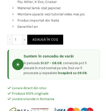
Piu: Hitter, X-Evo, Cruiser
Material lamă: oțel japonez
Montare ușoară: vezi tutorial video mai jos
Produs importat din Italia
Garantie:1 an
Cantitate Lamă mobilă SHALLOW STEEL INOX pentru Hitter,
ADAUGĂ ÎN COȘ
Suntem în concediu de vară!
În perioada
31.07 – 08.08
, comenzile pot fi
☀️
plasate în mod normal pe site, însă vor fi
procesate și expediate
începând cu 09.08.
Livrare direct din stoc
Produse 100% originale
Livrare oriunde in Romania