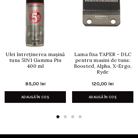
Ulei întreținerea mașină
Lama fixa TAPER – DLC
tuns 5IN1 Gamma Piu
pentru masini de tuns:
400 ml
Boosted, Alpha, X-Ergo,
Ryde
85,00
lei
120,00
lei
ADAUGĂ ÎN COȘ
ADAUGĂ ÎN COȘ