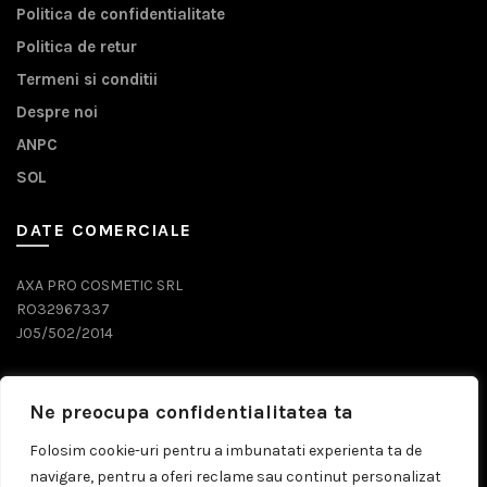
Politica de confidentialitate
Politica de retur
Termeni si conditii
Despre noi
ANPC
SOL
DATE COMERCIALE
AXA PRO COSMETIC SRL
RO32967337
J05/502/2014
DATE CONTACT
Ne preocupa confidentialitatea ta
0743 071 579
Folosim cookie-uri pentru a imbunatati experienta ta de
navigare, pentru a oferi reclame sau continut personalizat