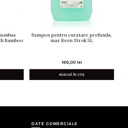
 Bambus
Sampon pentru curatare profunda,
N
 di Bamboo
mar Keen Strok 5L
Prețul
166,00
lei
curent
ADAUGĂ ÎN COȘ
este:
59,00 lei.
DATE COMERCIALE