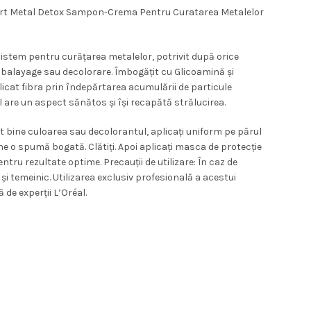
urent
pert Metal Detox Sampon-Crema Pentru Curatarea Metalelor
ste:
stem pentru curățarea metalelor, potrivit după orice
07,00 lei.
, balayage sau decolorare. Îmbogățit cu Glicoamină și
icat fibra prin îndepărtarea acumulării de particule
l are un aspect sănătos și își recapătă strălucirea.
tit bine culoarea sau decolorantul, aplicați uniform pe părul
 o spumă bogată. Clătiți. Apoi aplicați masca de protecție
tru rezultate optime. Precauții de utilizare: În caz de
t și temeinic. Utilizarea exclusiv profesională a acestui
 de experții L’Oréal.