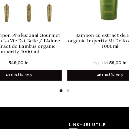
ampon Profesional Gourmet
Sampon cu extract de
 La Vie Est Belle / J’Adore
organic Imperity Mi Dollo
xtract de Bambus organic
1000ml
Imperity, 1000 ml
Prețul
549,00
lei
59,00
lei
65,00
lei
inițial
ADAUGĂ ÎN COȘ
ADAUGĂ ÎN COȘ
a
fost:
65,00 lei.
LINK-URI UTILE