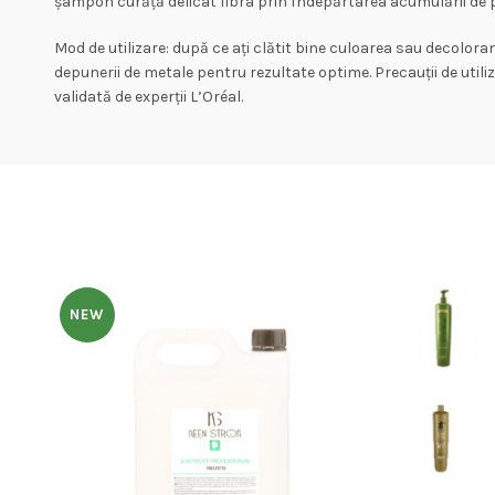
șampon curăță delicat fibra prin îndepărtarea acumulării de pa
Mod de utilizare: după ce ați clătit bine culoarea sau decolor
depunerii de metale pentru rezultate optime. Precauții de utiliza
validată de experții L’Oréal.
NEW