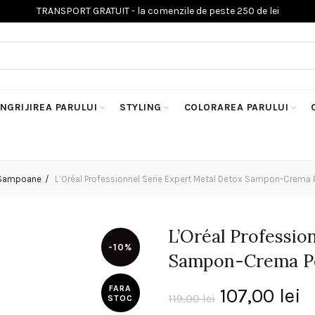
INGRIJIREA PARULUI
STYLING
COLORAREA PARULUI
Sampoane
L’Oréal Professionnel Serie Expert Metal Detox Sampon-Crema 
L’Oréal Professio
-10%
Sampon-Crema Pe
FARA
Prețul
P
107,00
lei
119,00
lei
STOC