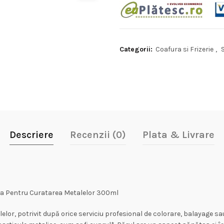
Categorii:
Coafura si Frizerie
,
Descriere
Recenzii (0)
Plata & Livrare
ma Pentru Curatarea Metalelor 300ml
r, potrivit după orice serviciu profesional de colorare, balayage sau