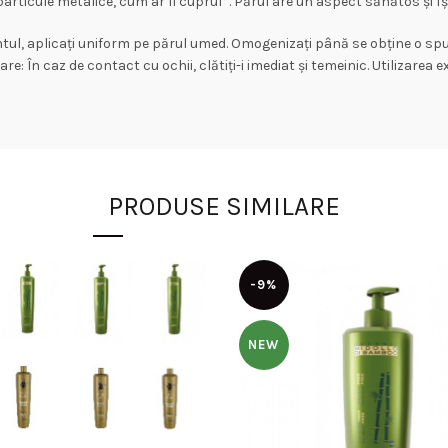
rticule metalice, cum ar fi cuprul*. Părul are un aspect sănătos și îș
antul, aplicați uniform pe părul umed. Omogenizați până se obține o sp
re: În caz de contact cu ochii, clătiți-i imediat și temeinic. Utilizare
PRODUSE SIMILARE
-9%
NEW