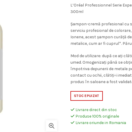
inițial
c
L’Oréal Professionnel Serie Ex
300ml
a
e
Șampon-cremă profesional cu si
fost:
1
serviciu profesional de colorare
Ionene, acest șampon curăță del
119,00 lei.
metalice, cum ar fi cuprul*. Păru
Mod de utilizare: după ce ați clă
umed. Omogenizați până se obține
împotriva depunerii de metale pen
contact cu ochii, clătiți-i imedia
produs în saloane a fost validată
STOC EPUIZAT
Livrare direct din stoc
Produse 100% originale
Livrare oriunde in Romania