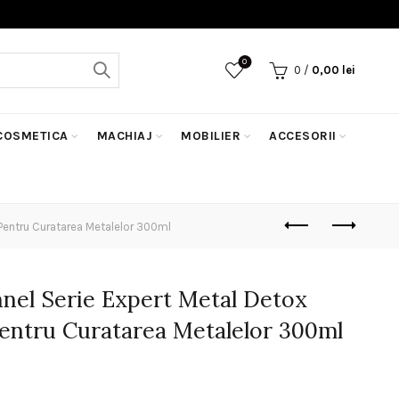
0
0
/
0,00
lei
COSMETICA
MACHIAJ
MOBILIER
ACCESORII
Pentru Curatarea Metalelor 300ml
nnel Serie Expert Metal Detox
ntru Curatarea Metalelor 300ml
rețul