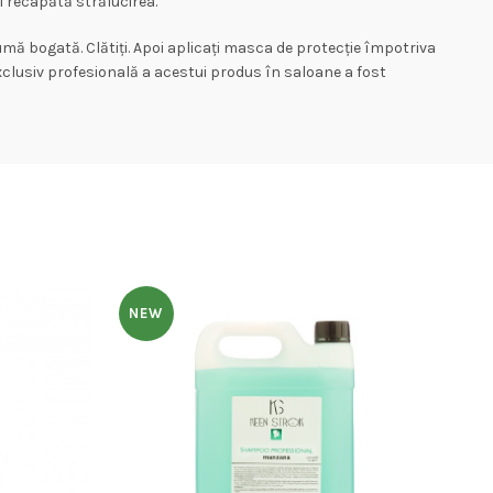
i recapătă strălucirea.
umă bogată. Clătiți. Apoi aplicați masca de protecție împotriva
a exclusiv profesională a acestui produs în saloane a fost
NEW