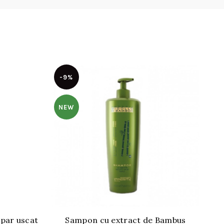
-9%
-
NEW
N
par uscat
Sampon cu extract de Bambus