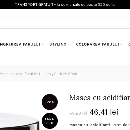
INGRIJIREA PARULUI
STYLING
COLORAREA PARULUI
Masca cu acidifianti Be Hair Italy Be Tech 500ml
Masca cu acidifia
-22%
Prețul
Pre
46,41
lei
59,23
lei
FARA
inițial
cu
STOC
Masca cu acidifianti
. Formula 