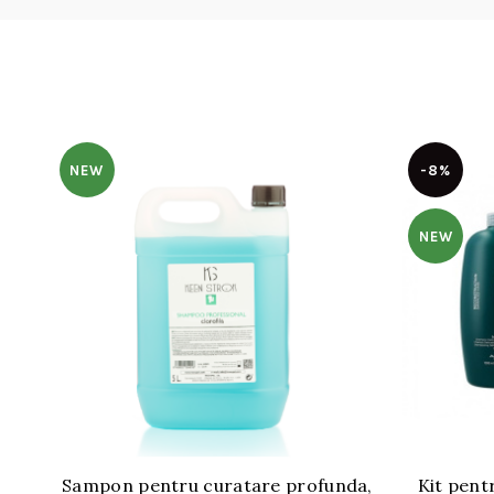
NEW
-8%
NEW
Sampon pentru curatare profunda,
Kit pent