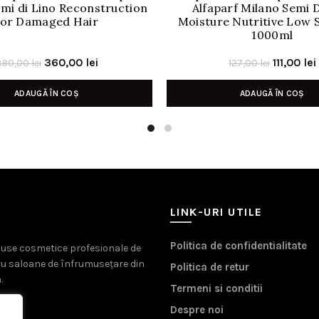
mi di Lino Reconstruction
Alfaparf Milano Semi D
for Damaged Hair
Moisture Nutritive Low
1000ml
Prețul
Prețul
Prețul
360,00
lei
111,00
lei
390,00
lei
127,00
lei
inițial
curent
inițial
ADAUGĂ ÎN COȘ
ADAUGĂ ÎN COȘ
a
este:
a
fost:
360,00 lei.
fost:
390,00 lei.
127,00 le
LINK-URI UTILE
Politica de confidentialitate
oduse cosmetice profesionale de
ru saloane de înfrumusețare din
Politica de retur
.
Termeni si conditii
Despre noi