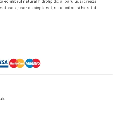
 echilibrul natural hidrolipidic al parului, si creaza
e:
atasos , usor de pieptanat, stralucitor si hidratat.
41 lei.
ului