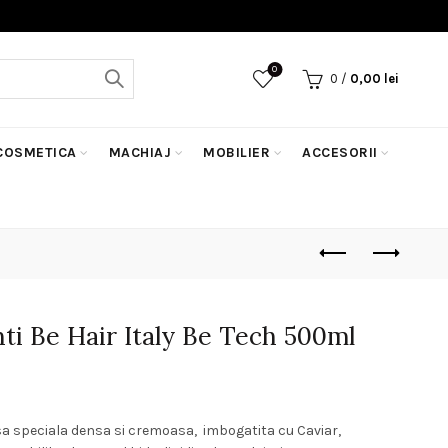
0
0
/
0,00
lei
COSMETICA
MACHIAJ
MOBILIER
ACCESORII
nti Be Hair Italy Be Tech 500ml
țul
rent
sa speciala densa si cremoasa, imbogatita cu Caviar,