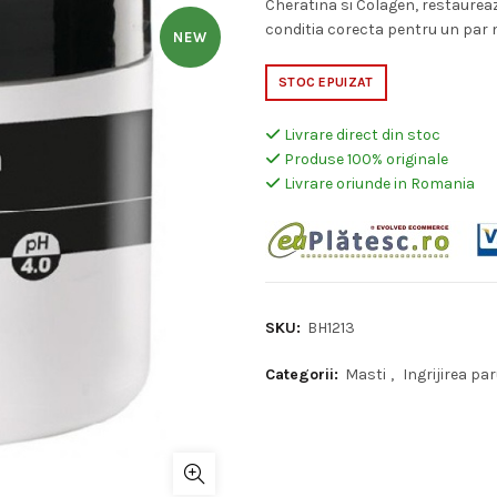
Cheratina si Colagen, restaureaza
a
est
conditia corecta pentru un par m
NEW
fost:
46,
STOC EPUIZAT
59,23 lei.
Livrare direct din stoc
Produse 100% originale
Livrare oriunde in Romania
SKU:
BH1213
Categorii:
Masti
,
Ingrijirea par