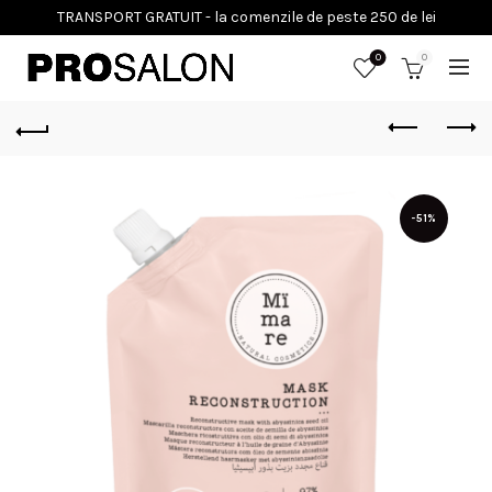
0
0
-51%