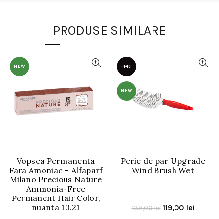
PRODUSE SIMILARE
NEW
-14%
NEW
Vopsea Permanenta
Perie de par Upgrade
Fara Amoniac – Alfaparf
Wind Brush Wet
Milano Precious Nature
Ammonia-Free
Permanent Hair Color,
nuanta 10.21
Prețul
Prețul
119,00
lei
139,00
lei