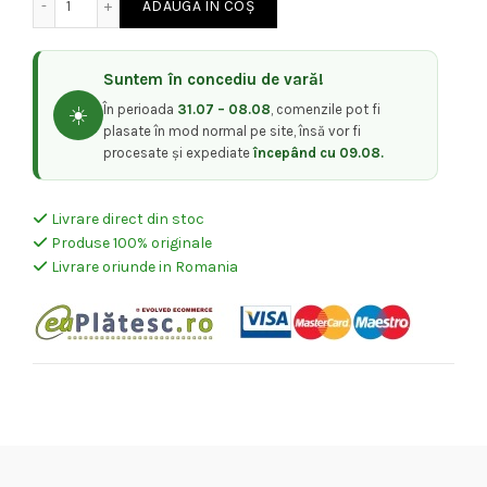
ADAUGĂ ÎN COȘ
fost:
29,00 lei.
Suntem în concediu de vară!
59,00 lei.
În perioada
31.07 – 08.08
, comenzile pot fi
☀️
plasate în mod normal pe site, însă vor fi
procesate și expediate
începând cu 09.08.
Livrare direct din stoc
Produse 100% originale
Livrare oriunde in Romania