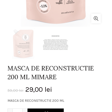
MASCA DE RECONSTRUCTIE
200 ML MIMARE
Prețul
Prețul
29,00
lei
59,00
lei
inițial
curent
MASCA DE RECONSTRUCTIE 200 ML
a
este:
Cantitate MASCA DE RECONSTRUCTIE 200 ML MIMARE