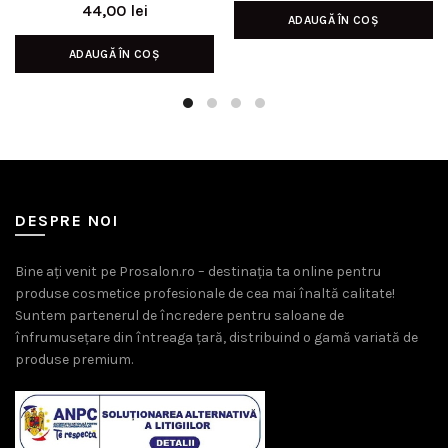
inițial
curen
44,00
lei
ADAUGĂ ÎN COȘ
a
este:
fost:
119,00 l
ADAUGĂ ÎN COȘ
139,00 lei.
DESPRE NOI
Bine ați venit pe Prosalon.ro – destinația ta online pentru
produse cosmetice profesionale de cea mai înaltă calitate!
Suntem partenerul de încredere pentru saloane de
înfrumusețare din întreaga țară, distribuind o gamă variată de
produse premium.