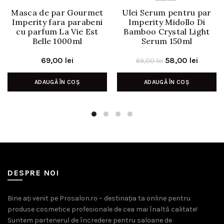
Masca de par Gourmet
Ulei Serum pentru par
Imperity fara parabeni
Imperity Midollo Di
cu parfum La Vie Est
Bamboo Crystal Light
Belle 1000ml
Serum 150ml
Prețul
Prețul
69,00
lei
58,00
lei
69,00
lei
inițial
curent
ADAUGĂ ÎN COȘ
ADAUGĂ ÎN COȘ
a
este:
fost:
58,00 l
69,00 lei.
DESPRE NOI
Bine ați venit pe Prosalon.ro – destinația ta online pentru
produse cosmetice profesionale de cea mai înaltă calitate!
Suntem partenerul de încredere pentru saloane de