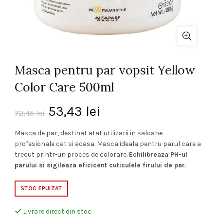
Masca pentru par vopsit Yellow
Color Care 500ml
Prețul
Prețul
53,43
lei
72,45
lei
inițial
curent
Masca de par, destinat atat utilizarii in saloane
profesionale cat si acasa. Masca ideala pentru parul care a
a
este:
trecut printr-un proces de colorare.
Echilibreaza PH-ul
parului si sigileaza eficicent cuticulele firului de par
.
fost:
53,43 lei.
STOC EPUIZAT
72,45 lei.
Livrare direct din stoc