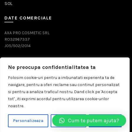
SOL
DATE COMERCIALE
AXA PRO COSMETIC SRL
RO32967337
J05/502/2014
DATE CONTACT
Ne preocupa confidentialitatea ta
0743 071 579
Folosim cookie-uri pentru a imbunatati experienta ta de
navigare, pentru a oferi reclame sau continut personalizat
comenzi@prosalon.ro
si pentru a analiza traficul nostru. Dand click pe 'Accepta
tot' , iti exprimi acordul pentru utilizarea cookie-urilor
noastre.
© 2026
Prosalon.ro | Distribuitor Cosmetice Profesionale
Cum te putem ajuta?
Personalizeaza
Respinge Tot
Accepta Tot
Timisoara
. All rights reserved