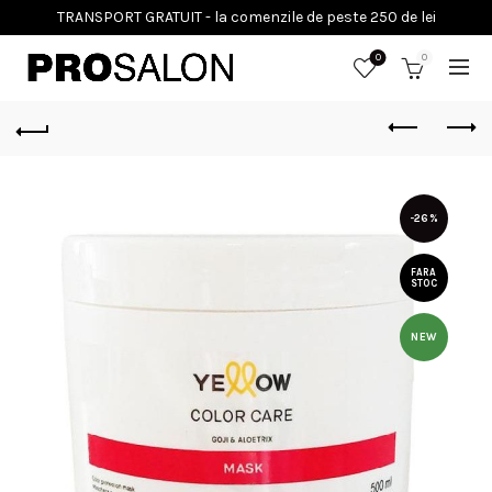
0
0
-26%
FARA
STOC
NEW