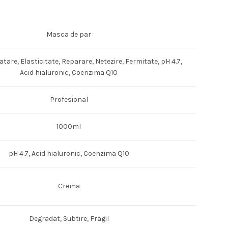
Masca de par
tare, Elasticitate, Reparare, Netezire, Fermitate, pH 4.7,
Acid hialuronic, Coenzima Q10
Profesional
1000ml
pH 4.7, Acid hialuronic, Coenzima Q10
Crema
Degradat, Subtire, Fragil