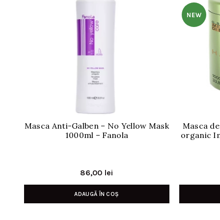
NEW
Masca Anti-Galben – No Yellow Mask
Masca de
1000ml – Fanola
organic I
86,00
lei
ADAUGĂ ÎN COȘ