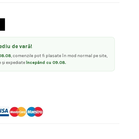
lum si Reconstructie - Boostfill Reconstructive Mask pH 4.3-4.7 1000
diu de vară!
08.08
, comenzile pot fi plasate în mod normal pe site,
e și expediate
începând cu 09.08.