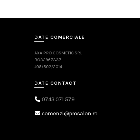
DATE COMERCIALE
AXA PRO COSMETIC SRL
RO32967337
J05/502/2014
DATE CONTACT
0743 071 579
comenzi@prosalon.ro