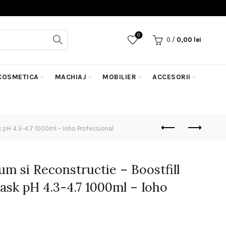
0
0
/
0,00
lei
COSMETICA
MACHIAJ
MOBILIER
ACCESORII
 pH 4.3-4.7 1000ml – Ioho Professional
m si Reconstructie – Boostfill
ask pH 4.3-4.7 1000ml – Ioho