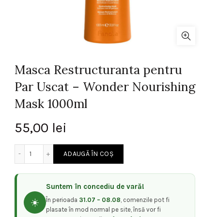
Masca Restructuranta pentru
Par Uscat – Wonder Nourishing
Mask 1000ml
55,00
lei
Cantitate Masca Restructuranta pentru Par Uscat - Won
ADAUGĂ ÎN COȘ
Suntem în concediu de vară!
În perioada
31.07 – 08.08
, comenzile pot fi
☀️
plasate în mod normal pe site, însă vor fi