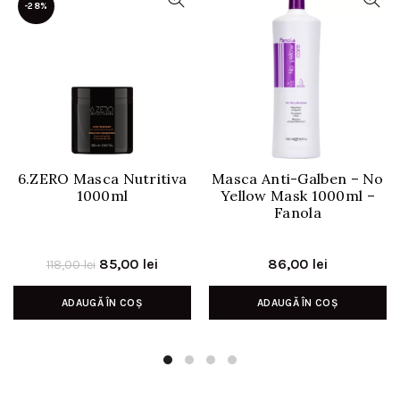
-28%
6.ZERO Masca Nutritiva
Masca Anti-Galben – No
1000ml
Yellow Mask 1000ml –
Fanola
Prețul
Prețul
85,00
lei
86,00
lei
118,00
lei
inițial
curent
ADAUGĂ ÎN COȘ
ADAUGĂ ÎN COȘ
a
este:
fost:
85,00 lei.
118,00 lei.