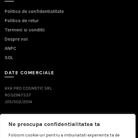
Politica de confidentialitate
Politica de retur
Termeni si conditii
Despre noi
ANPC
SOL
DATE COMERCIALE
AXA PRO COSMETIC SRL
RO32967337
J05/502/2014
DATE CONTACT
Ne preocupa confidentialitatea ta
0743 071 579
Folosim cookie-uri pentru a imbunatati experienta ta de