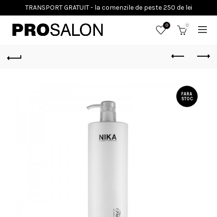
0
0
FARA
STOC