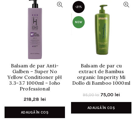
-21%
NEW
Balsam de par Anti-
Balsam de par cu
Galben – Super No
extract de Bambus
Yellow Conditioner pH
organic Imperity Mi
3.3-3.7 1000ml – Ioho
Dollo di Bamboo 1000ml
Professional
Prețul
Prețul
75,00
lei
95,00
lei
218,28
lei
inițial
curent
ADAUGĂ ÎN COȘ
a
este:
ADAUGĂ ÎN COȘ
fost:
75,00 le
95,00 lei.