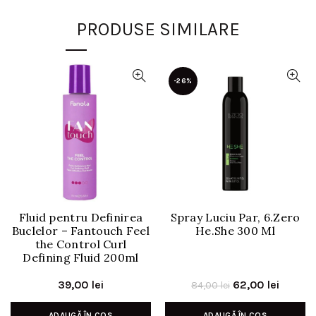
PRODUSE SIMILARE
-26%
Fluid pentru Definirea
Spray Luciu Par, 6.Zero
Buclelor – Fantouch Feel
He.She 300 Ml
the Control Curl
Defining Fluid 200ml
Prețul
Prețul
39,00
lei
62,00
lei
84,00
lei
inițial
curent
ADAUGĂ ÎN COȘ
ADAUGĂ ÎN COȘ