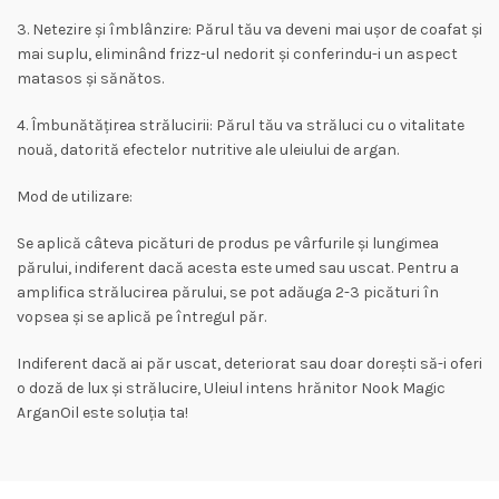
3. Netezire și îmblânzire: Părul tău va deveni mai ușor de coafat și
mai suplu, eliminând frizz-ul nedorit și conferindu-i un aspect
matasos și sănătos.
4. Îmbunătățirea strălucirii: Părul tău va străluci cu o vitalitate
nouă, datorită efectelor nutritive ale uleiului de argan.
Mod de utilizare:
Se aplică câteva picături de produs pe vârfurile și lungimea
părului, indiferent dacă acesta este umed sau uscat. Pentru a
amplifica strălucirea părului, se pot adăuga 2-3 picături în
vopsea și se aplică pe întregul păr.
Indiferent dacă ai păr uscat, deteriorat sau doar dorești să-i oferi
o doză de lux și strălucire, Uleiul intens hrănitor Nook Magic
ArganOil este soluția ta!