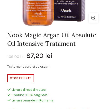
Nook Magic Argan Oil Absolute
Oil Intensive Tratament
Prețul
Prețul
87,20
lei
109,00
lei
inițial
curent
Tratament cu ulei de Argan
a
este:
STOC EPUIZAT
fost:
87,20 lei.
Livrare direct din stoc
Produse 100% originale
109,00 lei.
Livrare oriunde in Romania