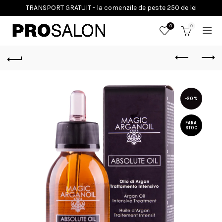
0
0
-20%
FARA
STOC