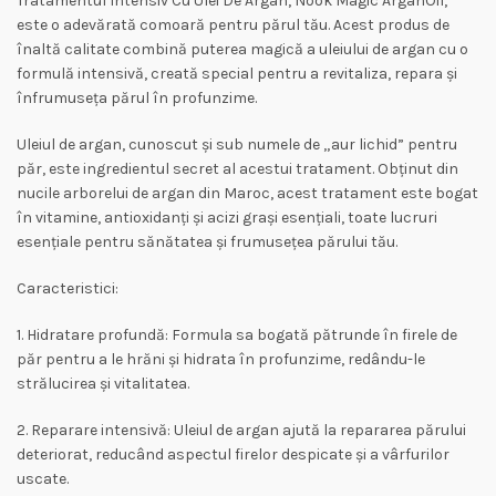
Tratamentul Intensiv Cu Ulei De Argan, Nook Magic ArganOil,
este o adevărată comoară pentru părul tău. Acest produs de
înaltă calitate combină puterea magică a uleiului de argan cu o
formulă intensivă, creată special pentru a revitaliza, repara și
înfrumuseța părul în profunzime.
Uleiul de argan, cunoscut și sub numele de „aur lichid” pentru
păr, este ingredientul secret al acestui tratament. Obținut din
nucile arborelui de argan din Maroc, acest tratament este bogat
în vitamine, antioxidanți și acizi grași esențiali, toate lucruri
esențiale pentru sănătatea și frumusețea părului tău.
Caracteristici:
1. Hidratare profundă: Formula sa bogată pătrunde în firele de
păr pentru a le hrăni și hidrata în profunzime, redându-le
strălucirea și vitalitatea.
2. Reparare intensivă: Uleiul de argan ajută la repararea părului
deteriorat, reducând aspectul firelor despicate și a vârfurilor
uscate.