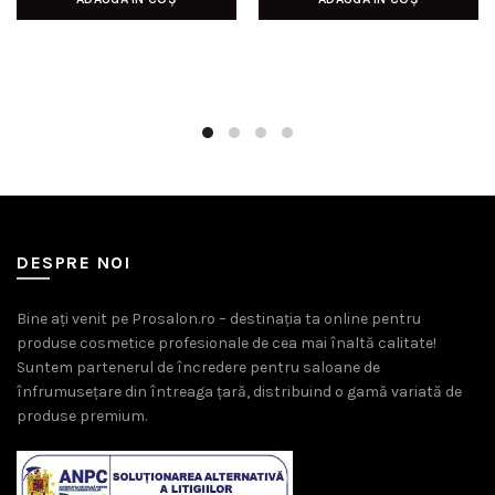
a
este:
fost:
62,00 l
84,00 lei.
DESPRE NOI
Bine ați venit pe Prosalon.ro – destinația ta online pentru
produse cosmetice profesionale de cea mai înaltă calitate!
Suntem partenerul de încredere pentru saloane de
înfrumusețare din întreaga țară, distribuind o gamă variată de
produse premium.