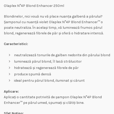
Olaplex N°4P Blond Enhancer 250ml
Blondinelor, nici vouă nu vă place nuanța galbenă a părului?
Șamponul cu nuanță violet Olaplex N°4P Blond Enhancer™ o
poate neutraliza. În același timp, vă luminează frumos părul
blond, regenerează fibrele de păr și oferă o hidratare intensă.
Caracteristici:
neutralizează tonurile de galben nedorite din părului blond
luminează părul blond, îl lasă strălucitor
hidratează și regenerează fibrele de păr
produce spumă densă
ideal pentru părul blond, iluminat și cărunt
Aplicare:
Aplicați o cantitate potrivită de șampon Olaplex N°4P Blond
Enhancer™ pe părul umed, spumați și clătiți bine.
Sfat Notino: