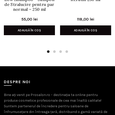
de Stralucire pentru par
normal – 250 ml
55,00
lei
118,00
lei
ADAUGĂ ÎN COȘ
ADAUGĂ ÎN COȘ
DESPRE NOI
Bine ați venit pe Prosalon.ro – destinația ta online pentru
produse cosmetice profesionale de cea mai înaltă calitate!
Suntem partenerul de încredere pentru saloane de
înfrumusețare din întreaga țară, distribuind o gamă variată de