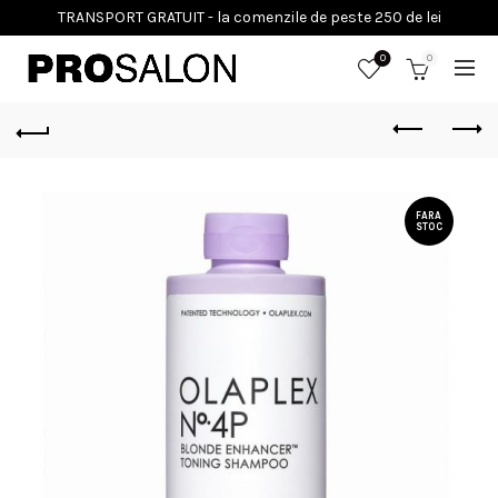
0
0
FARA
STOC