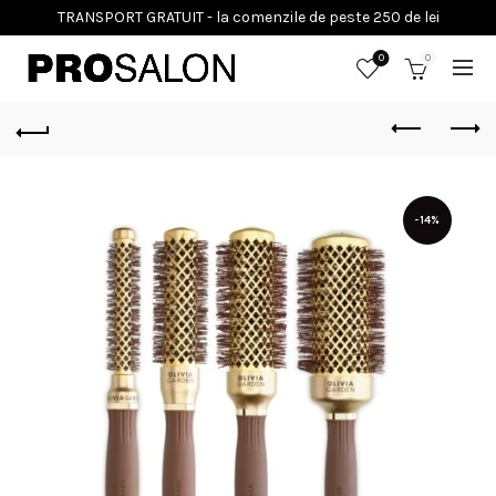
0
0
-14%