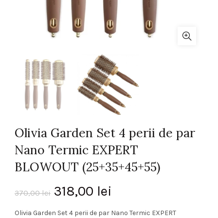
Olivia Garden Set 4 perii de par
Nano Termic EXPERT
BLOWOUT (25+35+45+55)
Prețul
Prețul
318,00
lei
370,00
lei
inițial
curent
Olivia Garden Set 4 perii de par Nano Termic EXPERT