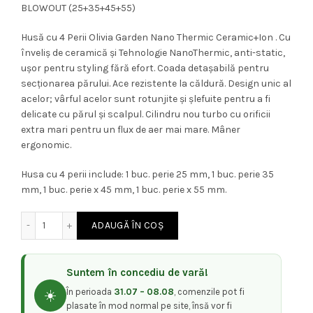
BLOWOUT (25+35+45+55)
a
este:
Husă cu 4 Perii Olivia Garden Nano Thermic Ceramic+Ion . Cu
fost:
318,00 lei.
înveliș de ceramică și Tehnologie NanoThermic, anti-static,
ușor pentru styling fără efort. Coada detașabilă pentru
370,00 lei.
secționarea părului. Ace rezistente la căldură. Design unic al
acelor; vârful acelor sunt rotunjite și șlefuite pentru a fi
delicate cu părul și scalpul. Cilindru nou turbo cu orificii
extra mari pentru un flux de aer mai mare. Mâner
ergonomic.
Husa cu 4 perii include: 1 buc. perie 25 mm, 1 buc. perie 35
mm, 1 buc. perie x 45 mm, 1 buc. perie x 55 mm.
Cantitate Olivia Garden Set 4 perii de par Nano Termic 
ADAUGĂ ÎN COȘ
Suntem în concediu de vară!
În perioada
31.07 – 08.08
, comenzile pot fi
☀️
plasate în mod normal pe site, însă vor fi