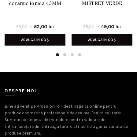
ceramic ionica 43MM
MISTRET VERDE
Prețul
Prețul
Prețul
Prețul
52,00
lei
49,00
lei
69,00
lei
65,00
lei
inițial
curent
inițial
curent
ADAUGĂ ÎN COȘ
ADAUGĂ ÎN COȘ
a
este:
a
este:
fost:
52,00 lei.
fost:
49,00 l
69,00 lei.
65,00 lei.
DESPRE NOI
Bine ați venit pe Prosalon.ro – destinația ta online pentru
produse cosmetice profesionale de cea mai înaltă calitate!
Suntem partenerul de încredere pentru saloane de
înfrumusețare din întreaga țară, distribuind o gamă variată de
produse premium.