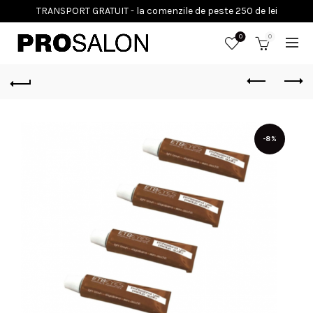
0
0
-8%