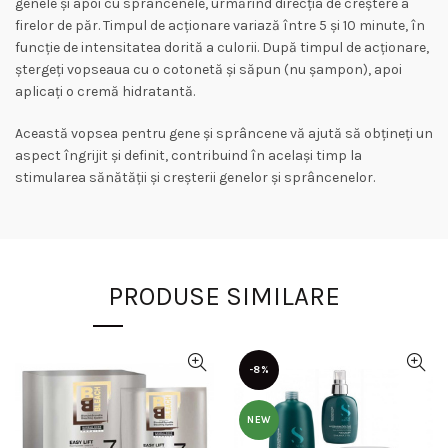
genele și apoi cu sprâncenele, urmărind direcția de creștere a
firelor de păr. Timpul de acționare variază între 5 și 10 minute, în
funcție de intensitatea dorită a culorii. După timpul de acționare,
ștergeți vopseaua cu o cotonetă și săpun (nu șampon), apoi
aplicați o cremă hidratantă.
Această vopsea pentru gene și sprâncene vă ajută să obțineți un
aspect îngrijit și definit, contribuind în același timp la
stimularea sănătății și creșterii genelor și sprâncenelor.
PRODUSE SIMILARE
-8%
NEW