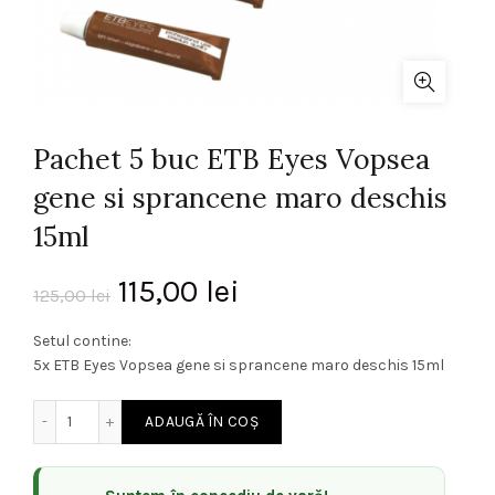
Pachet 5 buc ETB Eyes Vopsea
gene si sprancene maro deschis
15ml
Prețul
Prețul
115,00
lei
125,00
lei
inițial
curent
Setul contine:
5x ETB Eyes Vopsea gene si sprancene maro deschis 15ml
a
este:
Cantitate Pachet 5 buc ETB Eyes Vopsea gene si sprancen
ADAUGĂ ÎN COȘ
fost:
115,00 lei.
125,00 lei.