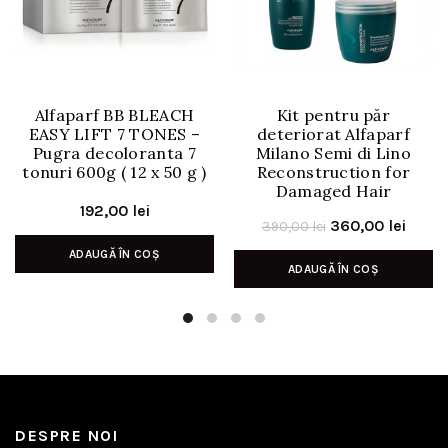
Alfaparf BB BLEACH
Kit pentru păr
EASY LIFT 7 TONES –
deteriorat Alfaparf
Pugra decoloranta 7
Milano Semi di Lino
tonuri 600g ( 12 x 50 g )
Reconstruction for
Damaged Hair
192,00
lei
Prețul
Prețu
360,00
lei
390,00
lei
inițial
curen
ADAUGĂ ÎN COȘ
ADAUGĂ ÎN COȘ
a
este:
fost:
360,0
390,00 lei.
DESPRE NOI