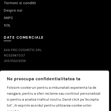
Termeni si conditii
Despre noi
ANPC
SOL
DATE COMERCIALE
AXA PRO COSMETIC SRL
RO32967337
J05/502/2014
DATE CONTACT
Ne preocupa confidentialitatea ta
0743 071 579
Folosim cookie-uri pentru a imbunatati experienta ta de
navigare, pentru a oferi reclame sau continut personalizat
comenzi@prosalon.ro
si pentru a analiza traficul nostru. Dand click pe 'Accepta
tot' , iti exprimi acordul pentru utilizarea cookie-urilor