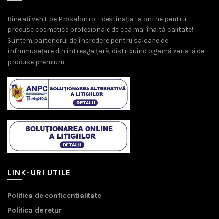
Bine ați venit pe Prosalon.ro – destinația ta online pentru
produse cosmetice profesionale de cea mai înaltă calitate!
Suntem partenerul de încredere pentru saloane de
înfrumusețare din întreaga țară, distribuind o gamă variată de
produse premium.
LINK-URI UTILE
Politica de confidentialitate
Politica de retur