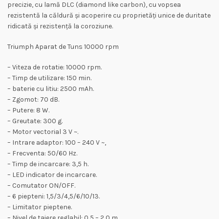
precizie, cu lamă DLC (diamond like carbon), cu vopsea
rezistentă la căldură și acoperire cu proprietăți unice de duritate
ridicată și rezistență la coroziune.
Triumph Aparat de Tuns 10000 rpm
– Viteza de rotatie: 10000 rpm.
– Timp de utilizare: 150 min.
– baterie cu litiu: 2500 mAh.
– Zgomot: 70 dB.
– Putere: 8 W.
– Greutate: 300 g.
– Motor vectorial 3 V ~.
– Intrare adaptor: 100 – 240 V ~,
– Frecventa: 50/60 Hz.
– Timp de incarcare: 3,5 h.
– LED indicator de incarcare.
– Comutator ON/OFF.
– 6 piepteni: 1,5/3/4,5/6/10/13.
– Limitator pieptene.
– Nivel de taiere reglabil: 0,5 – 2,0 m.