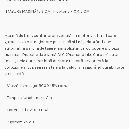
· MĂSURI: MAȘINĂ 15,6 CM · Pieptene FIX 4,5 CM
Mașină de tuns contur profesională cu motor vectorial care
garantează o funcționare puternică și lină, adaptându-se
automat la sarcini de tăiere mai solicitante, cu putere și viteză
mai mari. Dispune de o lamă DLC (Diamond Like Carbon) cu un
înveliș unic care combină duritate ridicată, rezistență la
coroziune și vopsea rezistentă la căldură, asigurând durabilitate
și eficiență.
– Viteză de rotație: 8000 ±5% rpm.
– Timp de funcționare: 2 h.
– Baterie litiu: 2000 mAh.
– Zgomot: 75 dB.