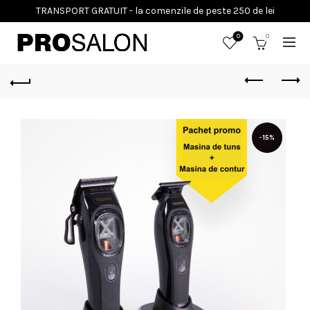
0
0
-15%