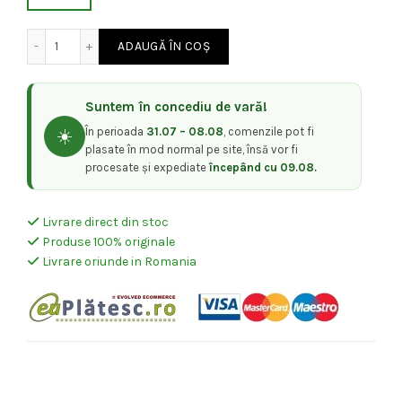
a
este:
Cantitate Pachet promo Masina de tuns profesionala + M
ADAUGĂ ÎN COȘ
fost:
850,00 lei.
1.000,00 lei.
Suntem în concediu de vară!
În perioada
31.07 – 08.08
, comenzile pot fi
☀️
plasate în mod normal pe site, însă vor fi
procesate și expediate
începând cu 09.08.
Livrare direct din stoc
Produse 100% originale
Livrare oriunde in Romania