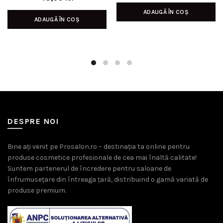
inițial
curen
ADAUGĂ ÎN COȘ
a
este:
ADAUGĂ ÎN COȘ
fost:
119,00 l
139,00 lei.
DESPRE NOI
Bine ați venit pe Prosalon.ro – destinația ta online pentru
produse cosmetice profesionale de cea mai înaltă calitate!
Suntem partenerul de încredere pentru saloane de
înfrumusețare din întreaga țară, distribuind o gamă variată de
produse premium.