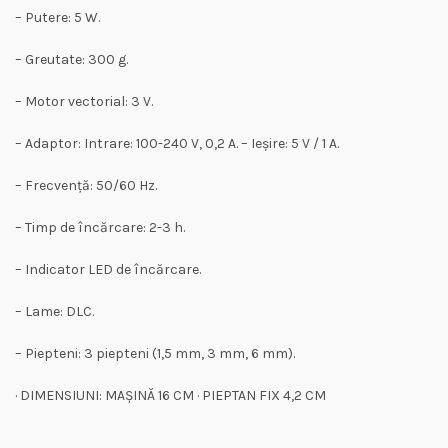
– Putere: 5 W.
– Greutate: 300 g.
– Motor vectorial: 3 V.
– Adaptor: Intrare: 100-240 V, 0,2 A. – Ieșire: 5 V / 1 A.
– Frecvență: 50/60 Hz.
– Timp de încărcare: 2-3 h.
– Indicator LED de încărcare.
– Lame: DLC.
– Piepteni: 3 piepteni (1,5 mm, 3 mm, 6 mm).
· DIMENSIUNI: MAȘINĂ 16 CM · PIEPTAN FIX 4,2 CM