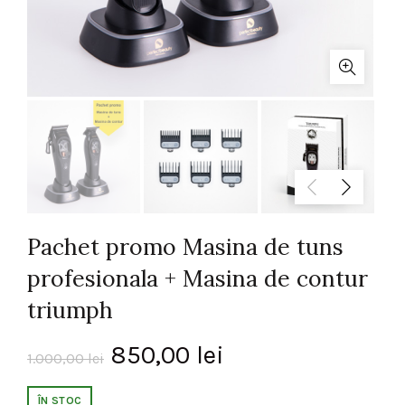
Pachet promo Masina de tuns
profesionala + Masina de contur
triumph
Prețul
Prețul
850,00
lei
1.000,00
lei
inițial
curent
ÎN STOC