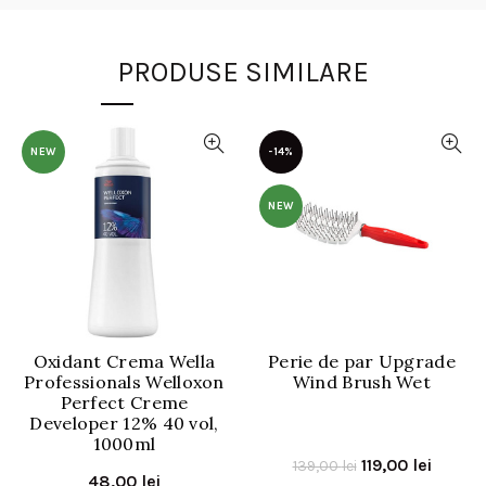
PRODUSE SIMILARE
NEW
-14%
NEW
Oxidant Crema Wella
Perie de par Upgrade
Professionals Welloxon
Wind Brush Wet
Perfect Creme
Developer 12% 40 vol,
1000ml
Prețul
Prețul
119,00
lei
139,00
lei
48,00
lei