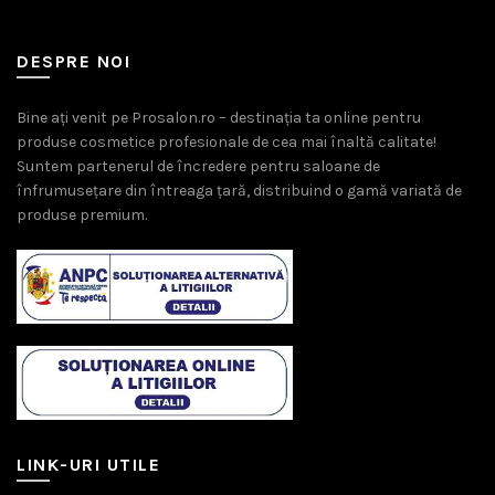
DESPRE NOI
Bine ați venit pe Prosalon.ro – destinația ta online pentru
produse cosmetice profesionale de cea mai înaltă calitate!
Suntem partenerul de încredere pentru saloane de
înfrumusețare din întreaga țară, distribuind o gamă variată de
produse premium.
LINK-URI UTILE