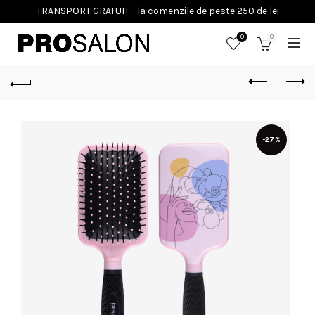
0
0
-27%