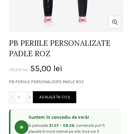
PB PERIILE PERSONALIZATE
PADLE ROZ
Prețul
Prețul
55,00
lei
75,00
lei
inițial
curent
PB PERIILE PERSONALIZATE PADLE ROZ
a
este:
Cantitate PB PERIILE PERSONALIZATE PADLE ROZ
ADAUGĂ ÎN COȘ
fost:
55,00 lei.
Suntem în concediu de vară!
75,00 lei.
În perioada
31.07 – 08.08
, comenzile pot fi
☀️
plasate în mod normal pe site, însă vor fi