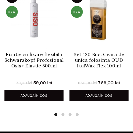
NEW
NEW
Fixativ cu fixare flexibila
Set 120 Buc. Ceara de
Schwarzkopf Profesional
unica folosinta OUD
Osis+ Elastic 500ml
ItalWax Flex 100ml
Prețul
Prețul
Prețul
Prețu
59,00
lei
769,00
lei
79,00
lei
960,00
lei
inițial
curent
inițial
curen
ADAUGĂ ÎN COȘ
ADAUGĂ ÎN COȘ
a
este:
a
este:
fost:
59,00 lei.
fost:
769,00
79,00 lei.
960,00 lei.