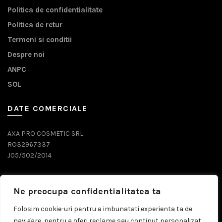
Politica de confidentialitate
Politica de retur
Termeni si conditii
Despre noi
ANPC
SOL
DATE COMERCIALE
AXA PRO COSMETIC SRL
RO32967337
J05/502/2014
DATE CONTACT
Ne preocupa confidentialitatea ta
0743 071 579
Folosim cookie-uri pentru a imbunatati experienta ta de
navigare, pentru a oferi reclame sau continut personalizat