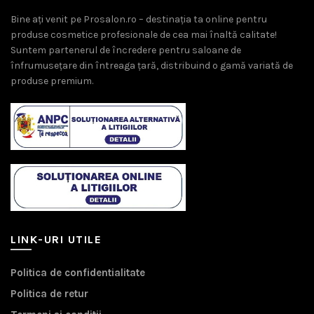
Bine ați venit pe Prosalon.ro – destinația ta online pentru
produse cosmetice profesionale de cea mai înaltă calitate!
Suntem partenerul de încredere pentru saloane de
înfrumusețare din întreaga țară, distribuind o gamă variată de
produse premium.
LINK-URI UTILE
Politica de confidentialitate
Politica de retur