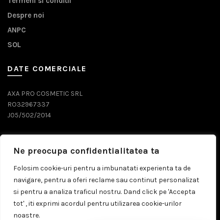
Termeni si conditii
Despre noi
ANPC
SOL
DATE COMERCIALE
AXA PRO COSMETIC SRL
RO32967337
J05/502/2014
DATE CONTACT
Ne preocupa confidentialitatea ta
0743 071 579
Folosim cookie-uri pentru a imbunatati experienta ta de
navigare, pentru a oferi reclame sau continut personalizat
comenzi@prosalon.ro
si pentru a analiza traficul nostru. Dand click pe 'Accepta
tot' , iti exprimi acordul pentru utilizarea cookie-urilor
noastre.