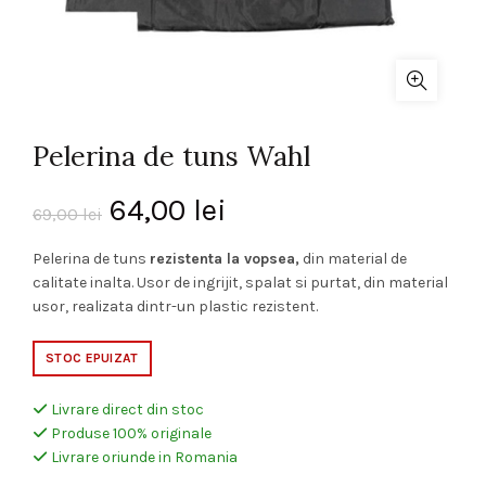
Pelerina de tuns Wahl
Prețul
Prețul
64,00
lei
69,00
lei
inițial
curent
Pelerina de tuns
rezistenta la vopsea,
din material de
calitate inalta. Usor de ingrijit, spalat si purtat, din material
a
este:
usor, realizata dintr-un plastic rezistent.
fost:
64,00 lei.
STOC EPUIZAT
69,00 lei.
Livrare direct din stoc
Produse 100% originale
Livrare oriunde in Romania