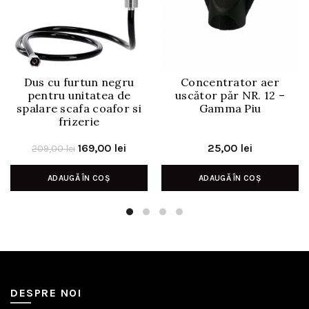
Dus cu furtun negru
Concentrator aer
pentru unitatea de
uscător păr NR. 12 –
spalare scafa coafor si
Gamma Piu
frizerie
Prețul
Prețul
169,00
lei
25,00
lei
209,00
lei
inițial
curent
ADAUGĂ ÎN COȘ
ADAUGĂ ÎN COȘ
a
este:
fost:
169,00 lei.
209,00 lei.
DESPRE NOI