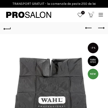
0
0
-7%
FARA
STOC
NEW