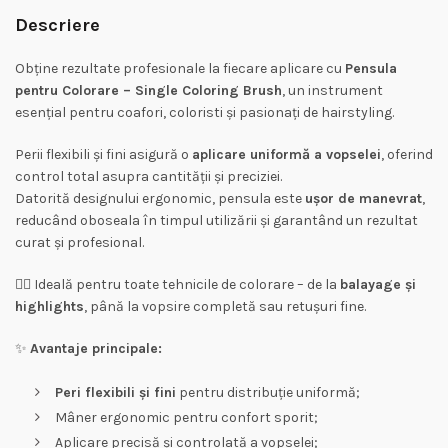
Descriere
Obține rezultate profesionale la fiecare aplicare cu
Pensula
pentru Colorare – Single Coloring Brush
, un instrument
esențial pentru coafori, coloristi și pasionați de hairstyling.
Perii flexibili și fini asigură o
aplicare uniformă a vopselei
, oferind
control total asupra cantității și preciziei.
Datorită designului ergonomic, pensula este
ușor de manevrat
,
reducând oboseala în timpul utilizării și garantând un rezultat
curat și profesional.
💇‍♀️ Ideală pentru toate tehnicile de colorare – de la
balayage și
highlights
, până la vopsire completă sau retușuri fine.
✨
Avantaje principale:
Peri flexibili și fini
pentru distribuție uniformă;
Mâner ergonomic pentru confort sporit;
Aplicare precisă și controlată a vopselei;