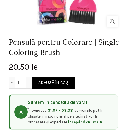
Pensulă pentru Colorare | Single
Coloring Brush
20,50
lei
Cantitate Pensulă pentru Colorare | Single Coloring Brush
ADAUGĂ ÎN COȘ
Suntem în concediu de vară!
În perioada
31.07 – 08.08
, comenzile pot fi
☀️
plasate în mod normal pe site, însă vor fi
procesate și expediate
începând cu 09.08.