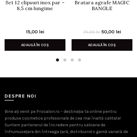
Set 12 clipsuri inox par –
Bratara agrafe MAGIC
8,5 cm lungime
BANGLE
Prețul
Prețul
15,00
lei
50,00
lei
70,00
lei
inițial
curent
ADAUGĂ ÎN COȘ
ADAUGĂ ÎN COȘ
a
este:
fost:
50,00 l
70,00 lei.
DESPRE NOI
Bine ați venit pe Prosalon.ro – destinația ta online pentru
produse cosmetice profesionale de cea mai înaltă calitate!
Suntem partenerul de încredere pentru saloane de
înfrumusețare din întreaga țară, distribuind o gamă variată de