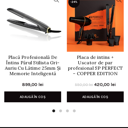
-24%
Placă Profesională De
Placa de intins +
Întins Părul Stilista Gri-
Uscator de par
Auriu Cu Lătime 25mm Și
profesional SP PERFECT
Memorie Inteligentă
– COPPER EDITION
Prețul
Prețu
899,00
lei
420,00
lei
550,00
lei
inițial
curen
ADAUGĂ ÎN COȘ
ADAUGĂ ÎN COȘ
a
este:
fost:
420,00
550,00 lei.