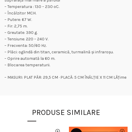
suprafață mai mare a părului
– Temperatura : 130 – 230 ºC.
– Încălzitor MCH.
– Putere: 67 W.
– Fir: 2,75 m.
– Greutate: 390 g.
– Tensiune: 220 – 240 V.
– Frecventa: 50/60 Hz.
– Plăci: oglindă din titan, ceramică, turmalină și infraroșu.
– Oprire automată la 60 m.
– Blocarea temperaturii.
– MASURI: PLAT PĂR: 29,5 CM · PLACĂ: 5 CM ÎNĂLȚIE X 11 CM LĂȚime
PRODUSE SIMILARE