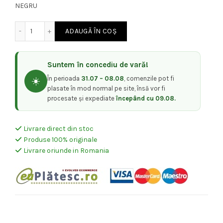
NEGRU
a
este:
Cantitate PLACA DE INTINS PARUL ULTIMATE INFRARED IN
ADAUGĂ ÎN COȘ
fost:
420,00 lei.
470,00 lei.
Suntem în concediu de vară!
În perioada
31.07 – 08.08
, comenzile pot fi
☀️
plasate în mod normal pe site, însă vor fi
procesate și expediate
începând cu 09.08.
Livrare direct din stoc
Produse 100% originale
Livrare oriunde in Romania