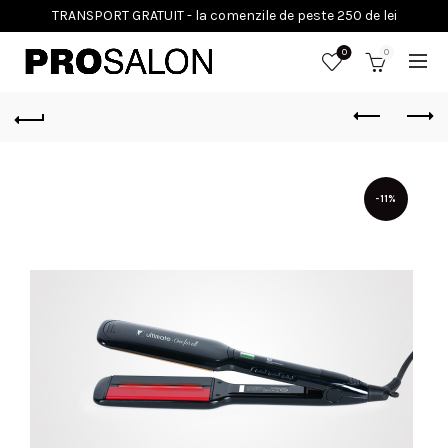
0
0
-11%