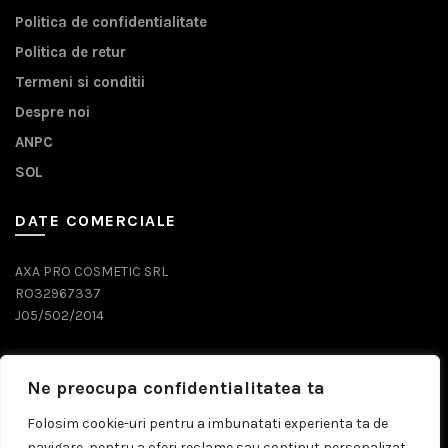
Politica de confidentialitate
Politica de retur
Termeni si conditii
Despre noi
ANPC
SOL
DATE COMERCIALE
AXA PRO COSMETIC SRL
RO32967337
J05/502/2014
DATE CONTACT
Ne preocupa confidentialitatea ta
0743 071 579
Folosim cookie-uri pentru a imbunatati experienta ta de
navigare, pentru a oferi reclame sau continut personalizat