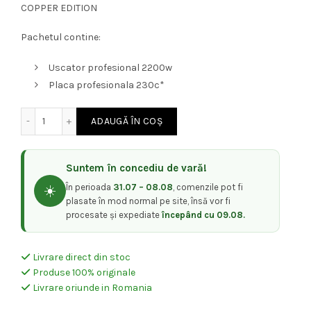
COPPER EDITION
a
este:
Pachetul contine:
fost:
420,00 lei.
Uscator profesional 2200w
550,00 lei.
Placa profesionala 230c*
Cantitate Placa de intins + Uscator de par profesional S
ADAUGĂ ÎN COȘ
Suntem în concediu de vară!
În perioada
31.07 – 08.08
, comenzile pot fi
☀️
plasate în mod normal pe site, însă vor fi
procesate și expediate
începând cu 09.08.
Livrare direct din stoc
Produse 100% originale
Livrare oriunde in Romania