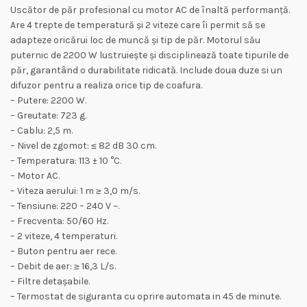
Uscător de păr profesional cu motor AC de înaltă performanță.
Are 4 trepte de temperatură și 2 viteze care îi permit să se
adapteze oricărui loc de muncă și tip de păr. Motorul său
puternic de 2200 W lustruiește și disciplinează toate tipurile de
păr, garantând o durabilitate ridicată. Include doua duze si un
difuzor pentru a realiza orice tip de coafura.
– Putere: 2200 W.
– Greutate: 723 g.
– Cablu: 2,5 m.
– Nivel de zgomot: ≤ 82 dB 30 cm.
– Temperatura: 113 ± 10 °C.
– Motor AC.
– Viteza aerului: 1 m ≥ 3,0 m/s.
– Tensiune: 220 – 240 V ~.
– Frecventa: 50/60 Hz.
– 2 viteze, 4 temperaturi.
– Buton pentru aer rece.
– Debit de aer: ≥ 16,3 L/s.
– Filtre detașabile.
– Termostat de siguranta cu oprire automata in 45 de minute.