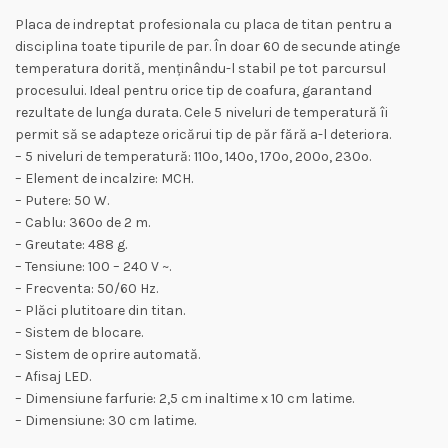
Placa de indreptat profesionala cu placa de titan pentru a
disciplina toate tipurile de par. În doar 60 de secunde atinge
temperatura dorită, menținându-l stabil pe tot parcursul
procesului. Ideal pentru orice tip de coafura, garantand
rezultate de lunga durata. Cele 5 niveluri de temperatură îi
permit să se adapteze oricărui tip de păr fără a-l deteriora.
– 5 niveluri de temperatură: 110º, 140º, 170º, 200º, 230º.
– Element de incalzire: MCH.
– Putere: 50 W.
– Cablu: 360º de 2 m.
– Greutate: 488 g.
– Tensiune: 100 – 240 V ~.
– Frecventa: 50/60 Hz.
– Plăci plutitoare din titan.
– Sistem de blocare.
– Sistem de oprire automată.
– Afisaj LED.
– Dimensiune farfurie: 2,5 cm inaltime x 10 cm latime.
– Dimensiune: 30 cm latime.