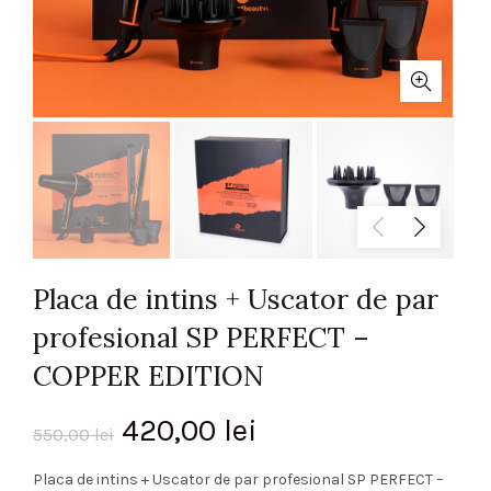
Placa de intins + Uscator de par
profesional SP PERFECT –
COPPER EDITION
Prețul
Prețul
420,00
lei
550,00
lei
inițial
curent
Placa de intins + Uscator de par profesional SP PERFECT –