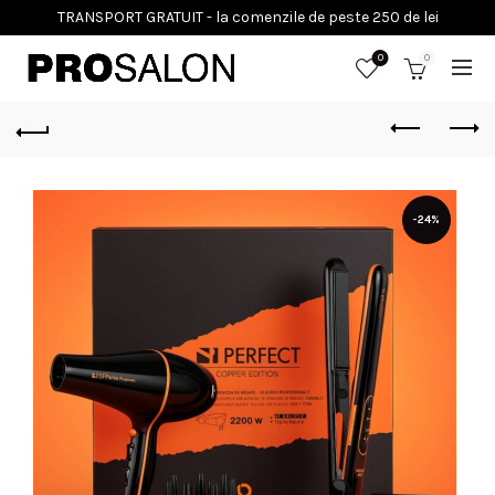
0
0
-24%