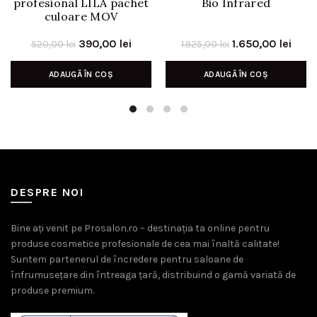
profesional LILA pachet
Bio Infrared
culoare MOV
Prețul
Prețul
Prețul
Preț
390,00
lei
1.650,00
lei
520,00
lei
1.925,00
lei
inițial
curent
inițial
cure
ADAUGĂ ÎN COȘ
ADAUGĂ ÎN COȘ
a
este:
a
este
fost:
390,00 lei.
fost:
1.650
520,00 lei.
1.925,00 lei.
DESPRE NOI
Bine ați venit pe Prosalon.ro – destinația ta online pentru
produse cosmetice profesionale de cea mai înaltă calitate!
Suntem partenerul de încredere pentru saloane de
înfrumusețare din întreaga țară, distribuind o gamă variată de
produse premium.