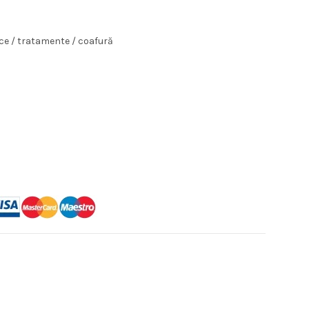
te:
ice / tratamente / coafură
00 lei.