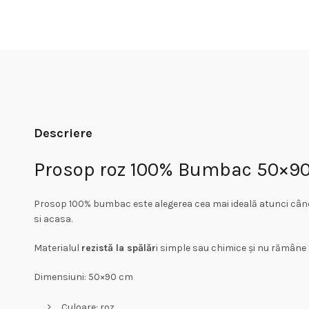
Descriere
Prosop roz 100% Bumbac 50×9
Prosop 100% bumbac este alegerea cea mai ideală atunci când î
si acasa.
Materialul
rezistă la spălăr
i simple sau chimice și nu rămâne p
Dimensiuni: 50×90 cm
Culoare: roz