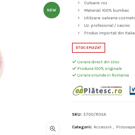
Culoare: roz
a
es
NEW
Material: 100% bumbac
Utilizare: saloane cosmet
fost:
29,
Uz: profesional / casnic
41,00 lei.
Produs importat din Italia
STOC EPUIZAT
Livrare direct din stoc
Produse 100% originale
Livrare oriunde in Romania
SKU:
E700/ROSA
Categorii:
Accesorii
,
Prosoape