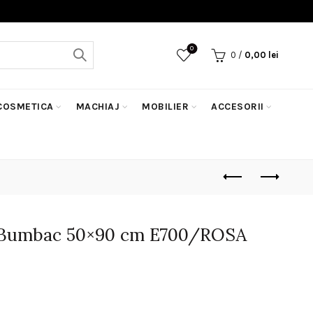
0
0
/
0,00
lei
COSMETICA
MACHIAJ
MOBILIER
ACCESORII
 Bumbac 50×90 cm E700/ROSA
ețul
rent