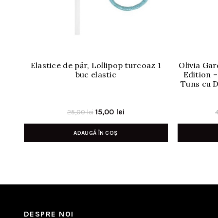
Elastice de păr, Lollipop turcoaz 1
Olivia Gar
buc elastic
Edition 
Tuns cu D
Prețul
Prețul
15,00
lei
25,00
lei
inițial
curent
ADAUGĂ ÎN COȘ
a
este:
fost:
15,00 lei.
25,00 lei.
DESPRE NOI