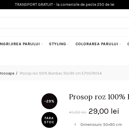
INGRIJIREA PARULUI
STYLING
COLORAREA PARULUI
Prosoape
Prosop roz 100% Bumbac 50×90 cm E700/ROSA
Prosop roz 100%
-29%
Prețul
Pr
29,00
lei
41,00
lei
FARA
inițial
cu
STOC
Dimensiuni: 50×90 cm