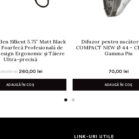
den Silkcut 5.75″ Matt Black
Difuzor pentru uscător
– Foarfecă Profesională de
COMPACT NEW Ø 44 – C
esign Ergonomic și Tăiere
Gamma Piu
Ultra-precisă
Prețul
Prețul
260,00
lei
70,00
lei
420,00
lei
inițial
curent
ADAUGĂ ÎN COȘ
ADAUGĂ ÎN COȘ
a
este:
fost:
260,00 lei.
420,00 lei.
LINK-URI UTILE