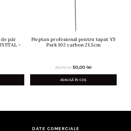
 de păr
Pieptan profesional pentru tapat YS
Rol
RYSTAL –
Park 102 carbon 21.5cm
6.
Prețul
Prețul
50,00
lei
85,00
lei
inițial
curent
ADAUGĂ ÎN COȘ
a
este:
fost:
50,00 lei.
85,00 lei.
DATE COMERCIALE