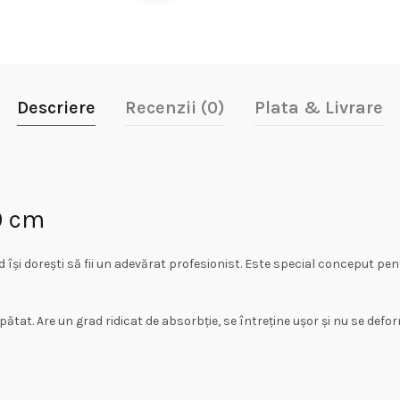
Descriere
Recenzii (0)
Plata & Livrare
0 cm
și dorești să fii un adevărat profesionist. Este special conceput pen
ătat. Are un grad ridicat de absorbție, se întreține ușor și nu se defor