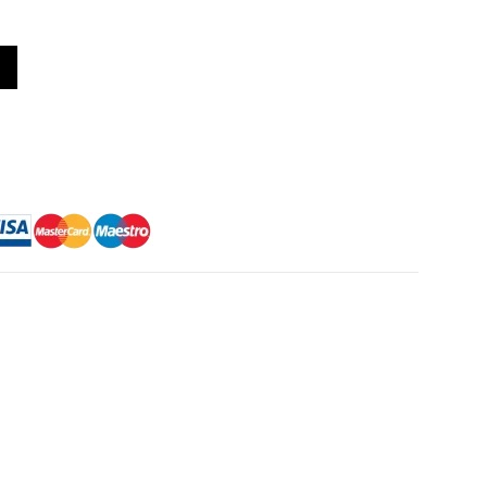
ta Violet cu Efect Hidratant si Restructurant - No Yellow Violet Lig