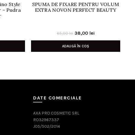
ino Style
SPUMA DE FIXARE PENTRU VOLUM
Gl
 – Pudra
EXTRA NOVON PERFECT BEAUTY
r
Prețul
Prețul
Prețul
38,00
lei
65,00
lei
curent
inițial
curent
ADAUGĂ ÎN COȘ
este:
a
este:
54,00 lei.
fost:
38,00 lei.
i.
65,00 lei.
DATE COMERCIALE
AXA PRO COSMETIC SRL
RO32967337
J05/502/2014