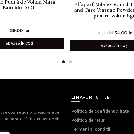
o Pudră de Volum Mată
Alfaparf Milano Semi di L
Bandido 20 Gr
and Care Vintage Powder
pentru Volum 8g
29,00
lei
Prețul
54,00
lei
100,00
lei
inițial
ADAUGĂ ÎN COȘ
ADAUGĂ ÎN COȘ
a
fost:
100,00 le
LINK-URI UTILE
Politica de confidentialitate
oduse cosmetice profesionale de
ru saloane de înfrumusețare din
Politica de retur
.
Termeni si conditii