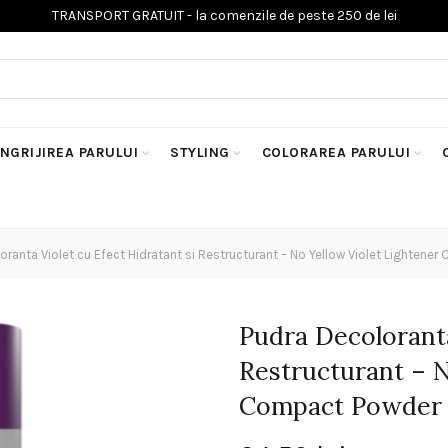
INGRIJIREA PARULUI
STYLING
COLORAREA PARULUI
ranta Violet cu Efect Hidratant si Restructurant – No Yellow Violet Lighten
Pudra Decoloranta
Restructurant – N
Compact Powder 