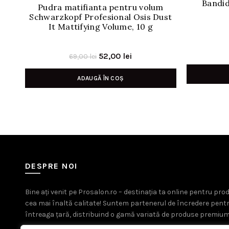
Bandid
Pudra matifianta pentru volum
Schwarzkopf Profesional Osis Dust
It Mattifying Volume, 10 g
Prețul
Prețul
52,00
lei
69,00
lei
inițial
curent
ADAUGĂ ÎN COȘ
a
este:
fost:
52,00 lei.
69,00 lei.
DESPRE NOI
Bine ați venit pe Prosalon.ro – destinația ta online pentru pr
cea mai înaltă calitate! Suntem partenerul de încredere pent
întreaga țară, distribuind o gamă variată de produse premium